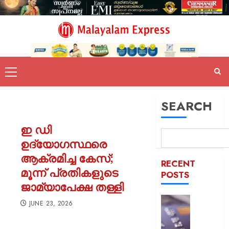
SEARCH
ഇ ഡി
ഉദ്യോഗസ്ഥരെ
ആക്രമിച്ച കേസ്;
RECENT
മൂന്ന് പ്രതികളുടെ
POSTS
ജാമ്യാപേക്ഷ തള്ളി
ഡെബിറ്റ
JUNE 23, 2026
കാർഡ്
മുൻകൂട്ട