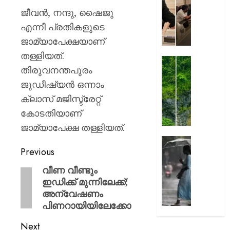
തിരുവന
ജീവൻ, നന്ദു, ഷൈജു
AUGUST
നഗരസ
7, 2026
എന്നീ പ്രതികളുടെ
വികസ
പദ്ധത
0
ജാമ്യാപേക്ഷയാണ്
അവതരിപ്പ
തള്ളിയത്.
മേയർ
തൃശ്ശൂര
തിരുവനന്തപുരം
വി.വി.
ശക്തമ
രാജേഷ്
ജുഡീഷ്യൻ ഒന്നാം
മഴ
:
ക്ലാസ് മജിസ്ട്രേറ്റ്
AUGUST
കുതിര
കോടതിയാണ്
7, 2026
തുരങ്കത്
ജാമ്യാപേക്ഷ തള്ളിയത്.
മുകളി
0
മണ്ണിടിച്
അടുത്
Previous
മണിക്ക
AUGUST
മഴ
വീണ വീണ്ടും
7, 2026
കനത്തേക
ഇഡിക്ക് മുന്നിലേക്ക്;
അതീവ
0
അന്വേഷണം
ജാഗ്ര
പിണറായിയിലേക്കോ
നിർദ്ദേ
വിവിധ
Next