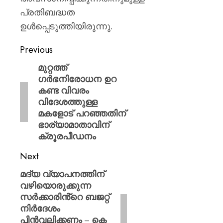
പ്രതിബദ്ധത
ഉൾപ്പെടുത്തിയിരുന്നു.
Previous
മുറ്റത്ത്
ഗർഭനിരോധന ഉറ
കണ്ട വിവരം
വിദേശത്തുള്ള
മകളോട് പറഞ്ഞതിന്
ഭാര്യാമാതാവിന്
ക്രൂരപീഡനം
Next
മദ്യ വ്യാപനത്തിന്
വഴിയൊരുക്കുന്ന
സർക്കാരിൻ്റെ ബജറ്റ്
നിർദേശം
പിൻവലിക്കണം – കെ