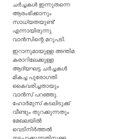
AUGUST
ജീവനു
ചർച്ചകൾ ഇന്നുതന്നെ
6, 2026
പൊലിഞ
ആരംഭിക്കാനും
0
സാധ്യതയുണ്ട്’
AUGUST
6, 2026
എന്നായിരുന്നു
0
വാൻസിന്റെ മറുപടി.
ഇറാനുമായുള്ള അന്തിമ
കരാറിലേക്കുള്ള
ആദ്യഘട്ട ചർച്ചകൾ
മികച്ച പുരോഗതി
കൈവരിച്ചതായും
വാൻസ് പറഞ്ഞു.
ഹോർമുസ് കടലിടുക്ക്
വീണ്ടും തുറക്കുന്നതും
മേഖലയിൽ
വെടിനിർത്തൽ
നടപ്പാക്കുന്നതിനുള്ള