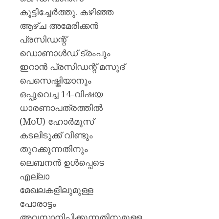
കൂട്ടിച്ചേർത്തു. കഴിഞ്ഞ
ആഴ്ച അമേരിക്കൻ
പ്രസിഡന്റ്
ഡൊണാൾഡ് ട്രംപും
ഇറാൻ പ്രസിഡന്റ് മസൂദ്
പെസെഷ്കിയാനും
ഒപ്പുവെച്ച 14-വിഷയ
ധാരണാപത്രത്തിൽ
(MoU) ഹോർമുസ്
കടലിടുക്ക് വീണ്ടും
തുറക്കുന്നതിനും
ലെബനൻ ഉൾപ്പെടെ
എല്ലാ
മേഖലകളിലുമുള്ള
പോരാട്ടം
അവസാനിപ്പിക്കുന്നതിനുമുള്ള