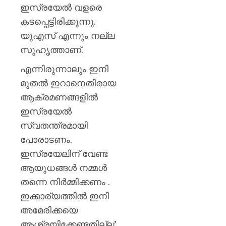
തളയ്ക്ക
ഇസ്രയേല്‍ വളരെ
മരകഷ
കടപ്പെട്ടിരിക്കുന്നു.
കൊണ്ട്
യുഎസ് എന്നും നല്ല
അടിച്ചു
കൊന്ന്
സുഹൃത്താണ്.
പിതാവ്
എന്നിരുന്നാലും ഇനി
AUGUST
മുതല്‍ ഇറാനെതിരായ
7, 2026
ആക്രമണങ്ങളില്‍
0
ഇസ്രയേല്‍
സ്വതന്ത്രമായി
പോരാടണം.
ഇസ്രയേലിന് വേണ്ട
ആയുധങ്ങള്‍ നമ്മള്‍
തന്നെ നിര്‍മ്മിക്കണം .
ഇക്കാര്യത്തില്‍ ഇനി
അമേരിക്കയെ
ആശ്രയിക്കേണ്ടതില്ല’