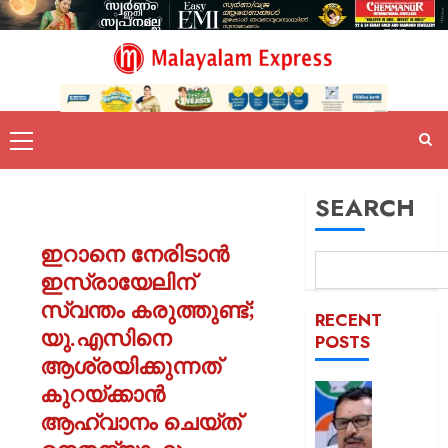
SEARCH
ഇറാനെ നേരിടാൻ
ഇസ്രായേലിന്
സ്വന്തം കരുത്തുണ്ട്;
RECENT
യു.എസിനെ
POSTS
ആശ്രയിക്കുന്നത്
കുറയ്ക്കാൻ
പിടിക്കേ
സമയത്
ആഹ്വാനം ചെയ്ത്
പിടിക്കും