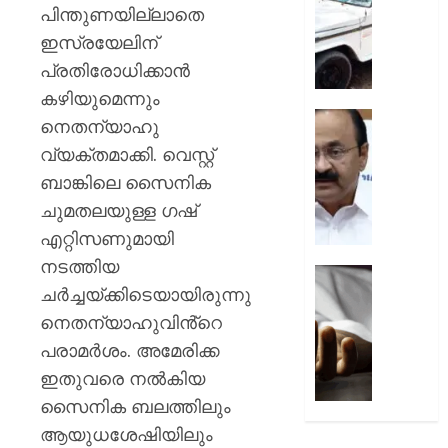
പ്രഖ്യാ
പിഴ
പിന്തുണയില്ലാതെ
ചുമത്ത
ഇസ്രയേലിന്
AUGUST
നടപടി;
8, 2026
പ്രതിരോധിക്കാന്‍
ഉദ്യോ
സസ്പ
കഴിയുമെന്നും
0
ചെയ്ത
സ്വാതന്
നെതന്യാഹു
ശക്തമ
ദിനാ
വ്യക്തമാക്കി. വെസ്റ്റ്
പ്രതിഷ
ചടങ്ങു
ബാങ്കിലെ സൈനിക
വന്ദേമ
AUGUST
മുഴുവന
ചുമതലയുള്ള ഗഷ്
7, 2026
പാടണമെ
എറ്റിസണുമായി
നിർദ്ദേ
0
നടത്തിയ
നൽകി
യുപിയ
ചര്‍ച്ചയ്ക്കിടെയായിരുന്നു
പൊതു
ഞെട്ടിച്ച്
വകുപ്പ്
ക്രൂരത
നെതന്യാഹുവിൻ്റെ
വഴക്ക്
പരാമർശം. അമേരിക്ക
AUGUST
മാറ്റാൻ
ഇതുവരെ നല്‍കിയ
7, 2026
ചെന്ന
സൈനിക ബലത്തിലും
മകളെ
0
പശുവി
ആയുധശേഷിയിലും