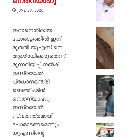
നെതന്യാഹു
എത്രന
മുങ്ങി
JUNE 23, 2026
നടക്കും:
അർജു
ഇറാനെതിരായ
ആയങ്കി
കൂറ്റൻ
കെ.
മൺകൂ
പോരാട്ടത്തില്‍ ഇനി
മുരളീ
പാറമടയി
മുതല്‍ യുഎസിനെ
ഇടിഞ്ഞി
ആശ്രയിക്കരുതെന്ന്
AUGUST
മൂവാറ്റു
8, 2026
മുന്നറിയിപ്പ് നൽകി
മാറാടി
ജനങ്ങ
0
ഇസ്രയേല്‍
ഭീതിയി
ഇന്നും
പ്രധാനമന്ത്രി
കനത്ത
ബെഞ്ചമിന്‍
AUGUST
മഴ;
8, 2026
നെതന്യാഹു.
എട്ട്
ജില്ലക
0
ഇസ്രയേല്‍
വിദ്യാ
സ്വതന്ത്രമായി
സ്ഥാപന
പോരാടണമെന്നും
ഇന്ന്
ദുരിതാ
അവധി
യുഎസിന്റെ
വാഹനത്