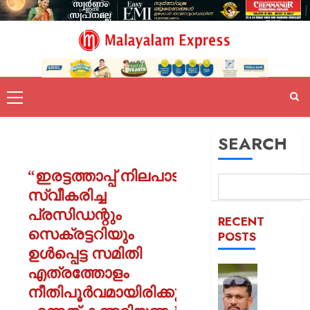
SEARCH
“ഇരട്ടത്താപ്പ് നിലപാട്
സ്വീകരിച്ച
പ്രസിഡന്റും
RECENT
സെക്രട്ടറിയും
POSTS
ഉൾപ്പെട്ട സമിതി
എത്രത്തോളം
പിന്തു
വേണ്ട,
നീതിപൂർവമായിരിക്കും
പിന്നില്‍