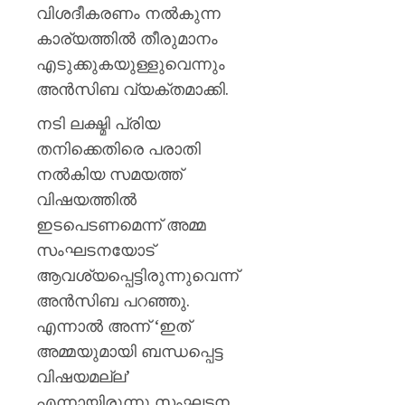
പയ്യന്
വിശദീകരണം നൽകുന്ന
തഹസിൽ
കാര്യത്തിൽ തീരുമാനം
സസ്‌
എടുക്കുകയുള്ളുവെന്നും
AUGUST
അൻസിബ വ്യക്തമാക്കി.
8, 2026
നടി ലക്ഷ്മി പ്രിയ
0
തനിക്കെതിരെ പരാതി
നൽകിയ സമയത്ത്
വിഷയത്തിൽ
ഇടപെടണമെന്ന് അമ്മ
സംഘടനയോട്
ആവശ്യപ്പെട്ടിരുന്നുവെന്ന്
അൻസിബ പറഞ്ഞു.
എന്നാൽ അന്ന് ‘ഇത്
അമ്മയുമായി ബന്ധപ്പെട്ട
വിഷയമല്ല’
എന്നായിരുന്നു സംഘടന