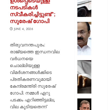
ഉൾപ്പെടെയുള്ള
ചുമത്ത
നടപടികൾ
നടപടി;
സ്വീകരിച്ചിട്ടുണ്ട്”;
ഉദ്യോ
സസ്പ
സുരേഷ് ​ഗോപി
ചെയ്ത
സ്വാതന്
JUNE 4, 2026
ശക്തമ
ദിനാ
പ്രതിഷ
ചടങ്ങു
വന്ദേമ
തിരുവനന്തപുരം:
AUGUST
മുഴുവന
7, 2026
രാജ്യത്തെ ഇന്ധനവില
പാടണമെ
നിർദ്ദേ
0
വർധനയെ
നൽകി
യുപിയ
ചൊല്ലിയുള്ള
പൊതു
ഞെട്ടിച്ച്
വിമർശനങ്ങൾക്കിടെ
വകുപ്പ്
ക്രൂരത
പ്രതികരണവുമായി
വഴക്ക്
AUGUST
മാറ്റാൻ
കേന്ദ്രമന്ത്രി സുരേഷ്
7, 2026
ചെന്ന
ഗോപി. നമ്മൾ ഏറു
മകളെ
0
പടക്കം എറിഞ്ഞിട്ടല്ല,
പശുവി
ജെൻസ
തളയ്ക്ക
വില കൂടിയതെന്ന്
തലമുറ