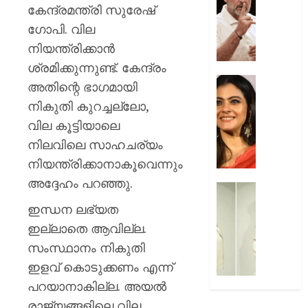
മരകഷ
ചോദ്യങ്
കേന്ദ്രമന്ത്രി സുരേഷ് ​
കൊണ്ട്
ഇൻസ്റ്റ
ഗോപി. വില
അടിച്ചു
മറുപടി
നിയന്ത്രിക്കാൻ
കൊന്ന്
നൽകാ
പിതാവ്
രാഹുൽ
ശ്രമിക്കുന്നുണ്ട്. കേന്ദ്രം
ഗാന്ധി
52-ാം
അതിന്റെ ഭാഗമായി
AUGUST
പുതിയ
വയസ്സി
നികുതി കുറച്ചല്ലോ,
7, 2026
ക്യാമ്
യുവത്
വില കൂട്ടിയാലെ
0
തുളുമ്പു
AUGUST
സൗന്ദര
നിലവിലെ സാഹചര്യം
7, 2026
കാജോലി
നിയന്ത്രിക്കാനാകൂവെന്നും
ആരോഗ
0
അദ്ദേഹം പറഞ്ഞു.
രഹസ്യ
യുവനട
അറിയാ
വെല്ലു
ഇന്ധന ലഭ്യത
സൗന്ദര
ഇല്ലാതെ ആവില്ല.
AUGUST
കിടിലൻ
7, 2026
സംസ്ഥാനം നികുതി
സ്റ്റൈല
ലുക്കിൽ
ഇളവ് കൊടുക്കണം എന്ന്
0
തിളങ്ങി
പറയാനാകില്ല. അയൽ
നടി
രാജ്യങ്ങളിലെ വില