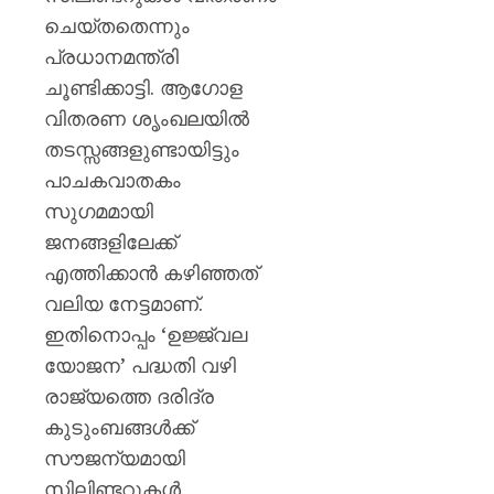
ചെയ്തതെന്നും
പ്രധാനമന്ത്രി
ചൂണ്ടിക്കാട്ടി. ആഗോള
വിതരണ ശൃംഖലയിൽ
തടസ്സങ്ങളുണ്ടായിട്ടും
പാചകവാതകം
സുഗമമായി
ജനങ്ങളിലേക്ക്
എത്തിക്കാൻ കഴിഞ്ഞത്
വലിയ നേട്ടമാണ്.
ഇതിനൊപ്പം ‘ഉജ്ജ്വല
യോജന’ പദ്ധതി വഴി
രാജ്യത്തെ ദരിദ്ര
കുടുംബങ്ങൾക്ക്
സൗജന്യമായി
സിലിണ്ടറുകൾ