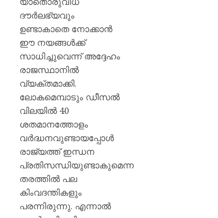
യാതൊരുവിധ
പയ്യന്
തഹസിൽ
ദൗർലഭ്യവും
സസ്‌
ഉണ്ടാകാതെ നോക്കാൻ
ഈ നയങ്ങൾക്ക്
AUGUST
8, 2026
സാധിച്ചുവെന്ന് അദ്ദേഹം
0
രാജസ്ഥാനിൽ
വ്യക്തമാക്കി.
ലോകമെമ്പാടും ഡീസൽ
വിലയിൽ 40
ശതമാനത്തോളം
വർദ്ധനവുണ്ടായപ്പോൾ
രാജ്യത്ത് ഇന്ധന
പ്രതിസന്ധിയുണ്ടാകുമെന്ന
തരത്തിൽ പല
കിംവദന്തികളും
പരന്നിരുന്നു. എന്നാൽ