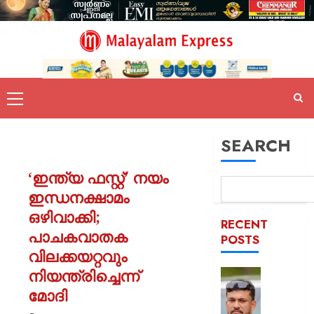
SEARCH
‘ഇന്ത്യ ഫസ്റ്റ്’ നയം
ഇന്ധനക്ഷാമം
ഒഴിവാക്കി;
RECENT
പാചകവാതക
POSTS
വിലക്കയറ്റവും
നിയന്ത്രിച്ചെന്ന്
പിന്തു
വേണ്ട,
മോദി
പിന്നില്‍