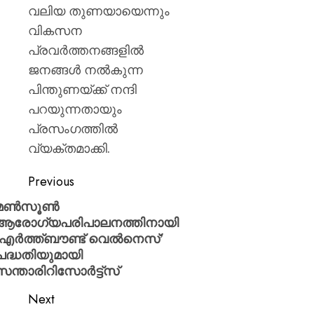
വലിയ തുണയായെന്നും
വികസന
പ്രവർത്തനങ്ങളിൽ
ജനങ്ങൾ നൽകുന്ന
പിന്തുണയ്ക്ക് നന്ദി
പറയുന്നതായും
പ്രസംഗത്തിൽ
വ്യക്തമാക്കി.
Previous
മൺസൂൺ
ആരോഗ്യപരിപാലനത്തിനായി
‘എർത്ത്‌ബൗണ്ട് വെൽനെസ്’
പദ്ധതിയുമായി
സന്താരിറിസോർട്ട്സ്
Next