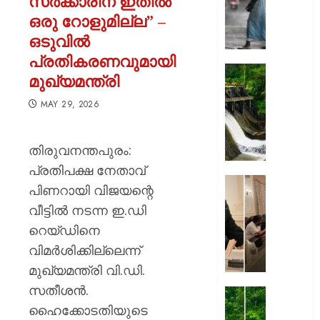
സർക്കാരിന് ഇതിൽ
കനത്തേക
ഒരു റോളുമില്ല” –
അതീവ
ഒടുവിൽ
ജാഗ്ര
നിർദ്ദേ
പ്രതികരണവുമായി
വിവിധ
മഴ
മുഖ്യമന്ത്രി
ജില്ലക
ശക്തമ
അവധിയ
കെഎസ
MAY 29, 2026
പ്രഖ്യാ
ഡാമുക
റെഡ്
AUGUST
തിരുവനന്തപുരം:
അലേർട്ട
7, 2026
ഇടുക്ക
പ്രതിപക്ഷ നേതാവ്
യാത്രാവ
0
അമേരിക
പിണറായി വിജയന്റെ
ജാഗ്രത
സന്ദർശ
വീട്ടിൽ നടന്ന ഇ.ഡി
തിരുവന
AUGUST
റെയ്ഡിനെ
നഗരസ
7, 2026
വികസ
വിമർശിക്കില്ലെന്ന്
പദ്ധത
0
മുഖ്യമന്ത്രി വി.ഡി.
അവതരിപ്പ
സതീശൻ.
മേയർ
തൃശ്ശൂര
വി.വി.
ഹൈക്കോടതിയുടെ
ശക്തമ