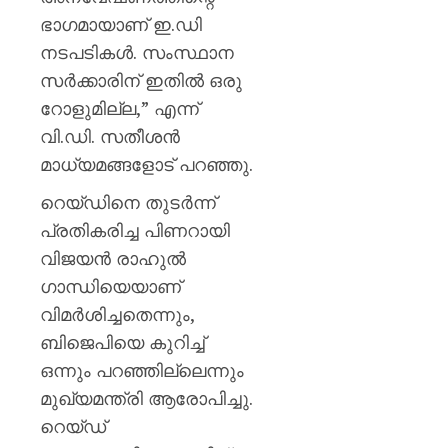
മുപ്പതി
ഭാഗമായാണ് ഇ.ഡി
സൈനിക
0
ദാരുണാ
നടപടികൾ. സംസ്ഥാന
സർക്കാരിന് ഇതിൽ ഒരു
AUGUST
റോളുമില്ല,” എന്ന്
7, 2026
വി.ഡി. സതീശൻ
0
മാധ്യമങ്ങളോട് പറഞ്ഞു.
റെയ്ഡിനെ തുടർന്ന്
പ്രതികരിച്ച പിണറായി
വിജയൻ രാഹുൽ
ഗാന്ധിയെയാണ്
വിമർശിച്ചതെന്നും,
ബിജെപിയെ കുറിച്ച്
ഒന്നും പറഞ്ഞില്ലെന്നും
മുഖ്യമന്ത്രി ആരോപിച്ചു.
റെയ്ഡ്