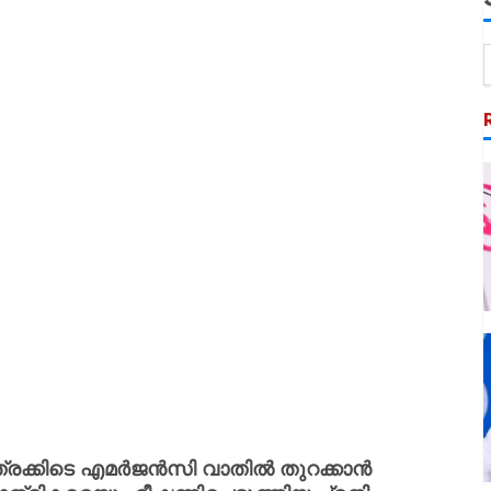
ാത്രക്കിടെ എമർജൻസി വാതിൽ തുറക്കാൻ