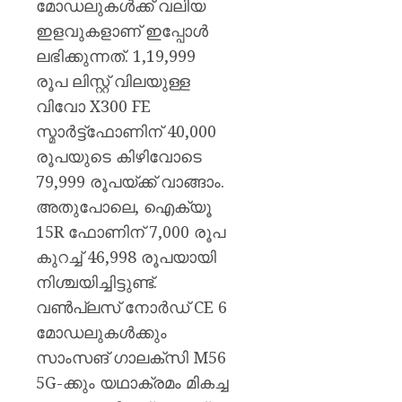
മുപ്പതി
മോഡലുകൾക്ക് വലിയ
സൈനിക
0
ഇളവുകളാണ് ഇപ്പോൾ
ദാരുണാ
ലഭിക്കുന്നത്. 1,19,999
രൂപ ലിസ്റ്റ് വിലയുള്ള
AUGUST
7, 2026
വിവോ X300 FE
0
സ്മാർട്ട്‌ഫോണിന് 40,000
രൂപയുടെ കിഴിവോടെ
79,999 രൂപയ്ക്ക് വാങ്ങാം.
അതുപോലെ, ഐക്യൂ
15R ഫോണിന് 7,000 രൂപ
കുറച്ച് 46,998 രൂപയായി
നിശ്ചയിച്ചിട്ടുണ്ട്.
വൺപ്ലസ് നോർഡ് CE 6
മോഡലുകൾക്കും
സാംസങ് ഗാലക്‌സി M56
5G-ക്കും യഥാക്രമം മികച്ച