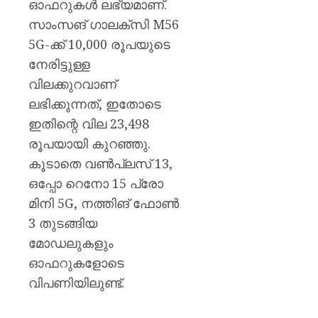
ഓഫറുകൾ ലഭ്യമാണ്.
സാംസങ് ഗാലക്‌സി M56
5G-ക്ക് 10,000 രൂപയുടെ
നേരിട്ടുള്ള
വിലക്കുറവാണ്
ലഭിക്കുന്നത്, ഇതോടെ
ഇതിന്റെ വില 23,498
രൂപയായി കുറഞ്ഞു.
കൂടാതെ വൺപ്ലസ് 13,
ഒപ്പോ റെനോ 15 പ്രോ
മിനി 5G, നത്തിങ് ഫോൺ
3 തുടങ്ങിയ
മോഡലുകളും
ഓഫറുകളോടെ
വിപണിയിലുണ്ട്.