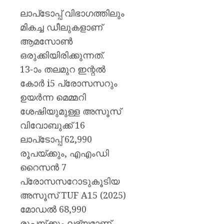
ലാപ്‌ടോപ്പ് വിഭാഗത്തിലും
മികച്ച ഡീലുകളാണ്
ആമസോൺ
ഒരുക്കിയിരിക്കുന്നത്.
13-ാം തലമുറ ഇന്റൽ
കോർ i5 പ്രോസസറും
ഉയർന്ന മെമ്മറി
ശേഷിയുമുള്ള അസൂസ്
വിവോബുക്ക് 16
ലാപ്‌ടോപ്പ് 62,990
രൂപയ്ക്കും, എഎംഡി
റൈസൻ 7
പ്രോസസറോടുകൂടിയ
അസൂസ് TUF A15 (2025)
മോഡൽ 68,990
രൂപയ്ക്കും ലഭ്യമാണ്.