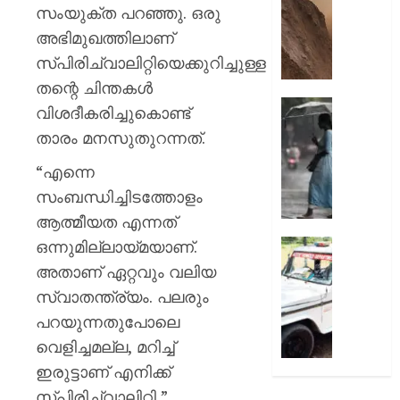
മുരളീ
പാറമടയി
സംയുക്ത പറഞ്ഞു. ഒരു
ഇടിഞ്ഞി
അഭിമുഖത്തിലാണ്
AUGUST
മൂവാറ്റു
8, 2026
സ്പിരിച്വാലിറ്റിയെക്കുറിച്ചുള്ള
മാറാടി
ജനങ്ങ
തന്റെ ചിന്തകൾ
0
ഭീതിയി
ഇന്നും
വിശദീകരിച്ചുകൊണ്ട്
കനത്ത
താരം മനസുതുറന്നത്.
AUGUST
മഴ;
8, 2026
എട്ട്
“എന്നെ
ജില്ലക
0
സംബന്ധിച്ചിടത്തോളം
വിദ്യാ
ആത്മീയത എന്നത്
സ്ഥാപന
ഇന്ന്
ഒന്നുമില്ലായ്മയാണ്.
ദുരിതാ
അവധി
വാഹനത്
അതാണ് ഏറ്റവും വലിയ
പ്രഖ്യാ
പിഴ
സ്വാതന്ത്ര്യം. പലരും
ചുമത്ത
പറയുന്നതുപോലെ
AUGUST
നടപടി;
8, 2026
ഉദ്യോ
വെളിച്ചമല്ല, മറിച്ച്
സസ്പ
0
ഇരുട്ടാണ് എനിക്ക്
ചെയ്ത
സ്പിരിച്വാലിറ്റി,”