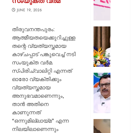
സംയുക്ത വർമ
ഭൗതിക
ശരീരം
JUNE 19, 2026
ഫ്രീസറ
കൊണ്ട
തിരുവനന്തപുരം:
സംഭവം
കൊച്ചി
പയ്യന്
അമേരിക
ആത്മീയതയെക്കുറിച്ചുള്ള
തഹസിൽ
അംബാസ
തന്റെ വ്യത്യസ്തമായ
സസ്‌
കൂടിക്കാ
കാഴ്ചപ്പാട് പങ്കുവെച്ച് നടി
നടത്തി
AUGUST
സംയുക്ത വർമ.
മുഖ്യമന്
8, 2026
വി.ഡി.
സ്പിരിച്വാലിറ്റി എന്നത്
സതീശ
0
പിടിക്കേ
ഓരോ വ്യക്തിക്കും
സമയത്
വ്യത്യസ്തമായ
AUGUST
പിടിക്കും
8, 2026
അനുഭവമാണെന്നും,
എത്രന
മുങ്ങി
0
താൻ അതിനെ
നടക്കും:
കാണുന്നത്
അർജു
“ഒന്നുമില്ലായ്മ” എന്ന
ആയങ്കി
കൂറ്റൻ
കെ.
നിലയിലാണെന്നും
മൺകൂ