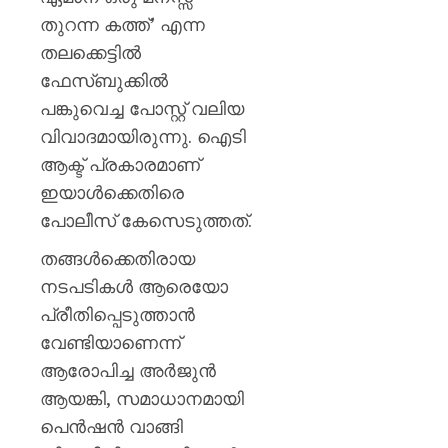
സർക്കാ
തുറന്ന കത്ത്’ എന്ന
രൂക്ഷ
വിമർശ
തലക്കെട്ടിൽ
സോനം
ഫേസ്ബുക്കിൽ
വാങ്ചു
പങ്കുവെച്ച പോസ്റ്റ് വലിയ
വിവാദമായിരുന്നു. ഐടി
AUGUST
6, 2026
ആക്ട് പ്രകാരമാണ്
0
ഇയാൾക്കെതിരെ
പോലീസ് കേസെടുത്തത്.
തങ്ങൾക്കെതിരായ
നടപടികൾ ആരെയോ
പ്രീതിപ്പെടുത്താൻ
വേണ്ടിയാണെന്ന്
ആരോപിച്ച അർജുൻ
ആയങ്കി, സമാധാനമായി
പെൻഷൻ വാങ്ങി