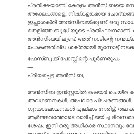
പ്രതീക്ഷയാണ്. കേരളം അന്‍സിബയെ മനസ്സി
അക്ഷേപങ്ങളെ, നിഷ്‌കളങ്കമായ ചോദ്യങ്ങള്
ഇച്ഛാശക്തി അന്‍സിബയ്ക്കുണ്ട്. ഒരു 
തെളിഞ്ഞ ബുദ്ധിയുടെ പ്രതിഫലനമാണ്
അന്‍സിബയിലുണ്ട്. അത് നാടിന്റെ നന്മയ്ക
പോകണ്ടതില്ല. ശക്തമായി മുന്നോട്ട് നടക്കണമ
ഫേസ്ബുക്ക് പോസ്റ്റിന്റെ പൂര്‍ണരൂപം
—
പ്രിയപ്പെട്ട അന്‍സിബ,
—
അന്‍സിബ ഇന്‍സ്റ്റയില്‍ ഷെയര്‍ ചെയ്ത കത്
അവഗണനകള്‍, അപവാദ പ്രചരണങ്ങള്‍, മന
ഗൂഢാലോചനകള്‍ എല്ലാം നേരിട്ട്, തല കുനി
ആര്‍ജ്ജവത്തോടെ വാദിച്ച് ജയിച്ച ദിവസമ
ശേഷം ഇനി ഒരു അധികാര സ്ഥാനവും വേണ്ട
മടുത്ത് പോയിട്ടുണ്ടാകും എന്നറിയാം. പ