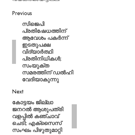
Previous
സിജെപി
പ്രതിഷേധത്തിന്
ആവേശം പകർന്ന്
ഇടതുപക്ഷ
വിദ്യാർത്ഥി
പ്രതിനിധികൾ;
സംയുക്ത
സമരത്തിന് ഡൽഹി
വേദിയാകുന്നു
Next
കോട്ടയം ജില്ലാ
ജനറൽ ആശുപത്രി
വളപ്പിൽ കഞ്ചാവ്
ചെടി; എക്സൈസ്
സംഘം പിഴുതുമാറ്റി