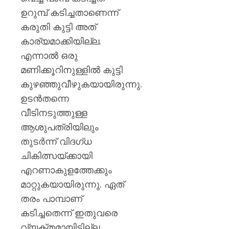
തളയ്ക്ക
ഉറുമ്പ് കടിച്ചതാണെന്ന്
മരകഷ
കൊണ്ട്
കരുതി കുട്ടി അത്
അടിച്ചു
കാര്യമാക്കിയില്ല.
കൊന്ന്
എന്നാൽ ഒരു
പിതാവ്
മണിക്കൂറിനുള്ളിൽ കുട്ടി
AUGUST
കുഴഞ്ഞുവീഴുകയായിരുന്നു.
7, 2026
ഉടൻതന്നെ
0
വീടിനടുത്തുള്ള
ആശുപത്രിയിലും
തുടർന്ന് വിദഗ്ധ
ചികിത്സയ്ക്കായി
എറണാകുളത്തേക്കും
മാറ്റുകയായിരുന്നു. ഏത്
തരം പാമ്പാണ്
കടിച്ചതെന്ന് ഇതുവരെ
വ്യക്തമായിട്ടില്ല.