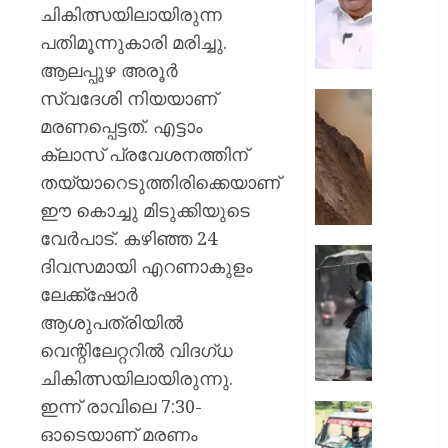
എത്രന
ചികിത്സയിലായിരുന്ന
മുങ്ങി
പതിമൂന്നുകാരി മരിച്ചു.
നടക്കും:
ആലപ്പുഴ അരൂർ
അർജു
സ്വദേശി നിയയാണ്
ആയങ്കി
കൂറ്റൻ
കെ.
മൺകൂ
മരണപ്പെട്ടത്. എട്ടാം
മുരളീ
പാറമടയി
ക്ലാസ് പ്രവേശനത്തിന്
ഇടിഞ്ഞി
തയ്യാറെടുത്തിരിക്കെയാണ്
AUGUST
മൂവാറ്റു
8, 2026
ഈ കൊച്ചു മിടുക്കിയുടെ
മാറാടി
ജനങ്ങ
0
വേർപാട്. കഴിഞ്ഞ 24
ഭീതിയി
ഇന്നും
ദിവസമായി എറണാകുളം
കനത്ത
ലേക്ക്‌ഷോർ
AUGUST
മഴ;
8, 2026
ആശുപത്രിയിൽ
എട്ട്
ജില്ലക
0
വെന്റിലേറ്ററിൽ വിദഗ്ധ
വിദ്യാ
ചികിത്സയിലായിരുന്നു.
സ്ഥാപന
ഇന്ന് രാവിലെ 7:30-
ഇന്ന്
ദുരിതാ
അവധി
ഓടെയാണ് മരണം
വാഹനത്