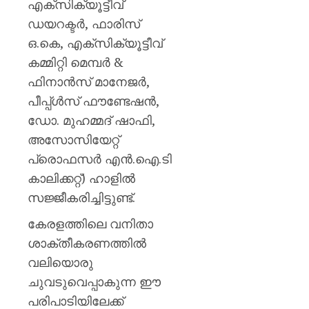
എക്‌സിക്യൂട്ടീവ്
ഡയറക്ടര്‍, ഫാരിസ്
ഒ.കെ, എക്‌സിക്യൂട്ടീവ്
കമ്മിറ്റി മെമ്പര്‍ &
ഫിനാന്‍സ് മാനേജര്‍,
പീപ്പ്ള്‍സ് ഫൗണ്ടേഷന്‍,
ഡോ. മുഹമ്മദ് ഷാഫി,
അസോസിയേറ്റ്
പ്രൊഫസര്‍ എന്‍.ഐ.ടി
കാലിക്കറ്റ്‌) ഹാളിൽ
സജ്ജീകരിച്ചിട്ടുണ്ട്.
കേരളത്തിലെ വനിതാ
ശാക്തീകരണത്തിൽ
വലിയൊരു
ചുവടുവെപ്പാകുന്ന ഈ
പരിപാടിയിലേക്ക്