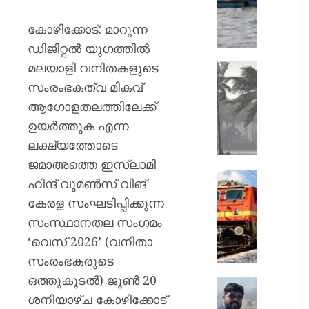
11
മത്സ്യ
കോഴിക്കോട്: മാറുന്ന
ശ്രീലങ്
ഡിജിറ്റൽ യുഗത്തിൽ
നാവി
മലയാളി വനിതകളുടെ
കസ്റ്റഡ
സംസ്ഥാ
അതിതീ
സംരംഭകത്വ മികവ്
AUGUST
മഴയ്ക്ക്
ആഗോളതലത്തിലേക്ക്
7, 2026
സാധ്യ
ഉയർത്തുക എന്ന
നാല്
0
ലക്ഷ്യത്തോടെ
ജില്ലക
റെഡ്
ജമാഅത്തെ ഇസ്‌ലാമി
അലർട്ട്,
ഓണക്ക
ഹിന്ദ് വുമൺസ് വിങ്
അതീവ
യാത്രാത
കേരള സംഘടിപ്പിക്കുന്ന
ജാഗ്ര
;
നിർദേശ
സംസ്ഥാനതല സംഗമം
112
സ്പെഷ
‘വെസ്‌ 2026’ (വനിതാ
AUGUST
ട്രെയി
സംരംഭകരുടെ
7, 2026
സർവീ
ഒത്തുകൂടല്‍) ജൂൺ 20
പ്രഖ്യാപ
0
രാജേഷി
റെയിൽ
ശനിയാഴ്ച കോഴിക്കോട്
മൃതദേ