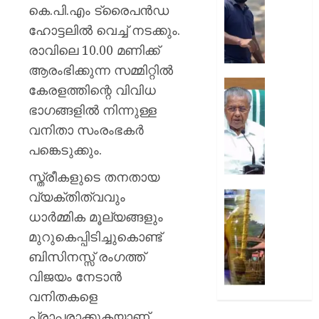
കൊണ്ട
കെ.പി.എം ട്രൈപൻഡ
AUGUST
വീഴ്ച
ഹോട്ടലിൽ വെച്ച് നടക്കും.
7, 2026
പറ്റി;
രാവിലെ 10.00 മണിക്ക്
സംഭവത
0
വിശദീ
ആരംഭിക്കുന്ന സമ്മിറ്റിൽ
തേടി
സഹക
കേരളത്തിന്റെ വിവിധ
കണ്ണൂർ
സംഘങ
ഭാഗങ്ങളിൽ നിന്നുള്ള
എഡിഎ
വഴിയുള
വനിതാ സംരംഭകർ
ക്ഷേമ
AUGUST
വിതരണ
പങ്കെടുക്കും.
7, 2026
സർക്കാ
സ്ത്രീകളുടെ തനതായ
നടപടിക
0
പ്രതിപ
വ്യക്തിത്വവും
ശബരിമ
നേതാവ്
നെയ്യ്
ധാർമ്മിക മൂല്യങ്ങളും
പിണറാ
ഇടപാട്
മുറുകെപ്പിടിച്ചുകൊണ്ട്
വിജയ
;
ബിസിനസ്സ് രംഗത്ത്
മുൻ
AUGUST
ദേവസ്
വിജയം നേടാൻ
7, 2026
ബോർഡ
വനിതകളെ
ഭരണസമ
0
പ്രാപ്തരാക്കുകയാണ്