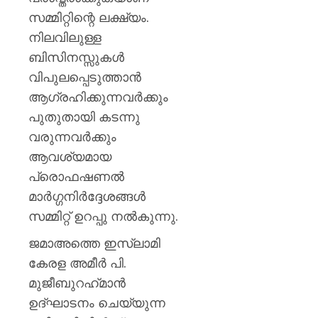
അന്യാ
സമ്മിറ്റിന്റെ ലക്ഷ്യം.
ലക്ഷ്യമിട
പ്രവർത്ത
നിലവിലുള്ള
2.27
ബിസിനസ്സുകൾ
കോടി
വിപുലപ്പെടുത്താൻ
രൂപയു
ആഗ്രഹിക്കുന്നവർക്കും
സാമ്പത
നഷ്ടമു
പുതുതായി കടന്നു
എസ്‌ഐ
വരുന്നവർക്കും
ആവശ്യമായ
AUGUST
7, 2026
പ്രൊഫഷണൽ
0
മാർഗ്ഗനിർദ്ദേശങ്ങൾ
സമ്മിറ്റ് ഉറപ്പു നൽകുന്നു.
ജമാഅത്തെ ഇസ്‌ലാമി
കേരള അമീര്‍ പി.
മുജീബുറഹ്‌മാന്‍
ഉദ്ഘാടനം ചെയ്യുന്ന