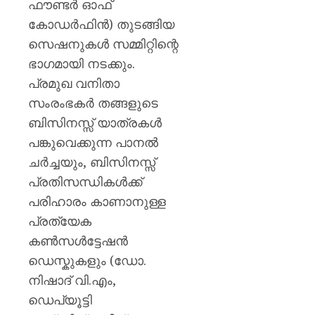
ഫൗണ്ടര്‍ ഓഫ്
കോഡര്‍ഫിന്‍) തുടങ്ങിയ
സെഷനുകൾ സമ്മിറ്റിന്റെ
ഭാഗമായി നടക്കും.
പ്രമുഖ വനിതാ
സംരംഭകർ തങ്ങളുടെ
ബിസിനസ്സ് യാത്രകൾ
പങ്കുവെക്കുന്ന പാനൽ
ചർച്ചയും, ബിസിനസ്സ്
പ്രതിസന്ധികൾക്ക്
പരിഹാരം കാണാനുള്ള
പ്രത്യേക
കൺസൾട്ടേഷൻ
ഡെസ്കുകളും (ഡോ.
നിഷാദ് വി.എം,
ഡെപ്യൂട്ടി