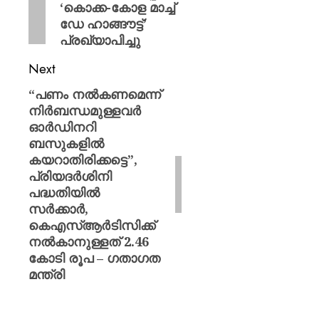
‘കൊക്ക-കോള മാച്ച്
ഡേ ഹാങ്ങൗട്ട്’
പ്രഖ്യാപിച്ചു
Next
“പണം നൽകണമെന്ന്
നിർബന്ധമുള്ളവർ
ഓർഡിനറി
ബസുകളിൽ
കയറാതിരിക്കട്ടെ”,
പ്രിയദർശിനി
പദ്ധതിയിൽ
സർക്കാർ,
കെഎസ്ആർടിസിക്ക്
നൽകാനുള്ളത് 2.46
കോടി രൂപ – ഗതാഗത
മന്ത്രി