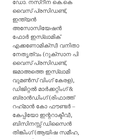
ഡോ. നസ്‌റീന കെ.കെ
വൈസ് പ്രസിഡണ്ട്‌,
ഇന്ത്യന്‍
അസോസിയേഷന്‍
ഫോര്‍ ഇസ്‌ലാമിക്
എക്കണോമിക്‌സ്‌) വനിതാ
നേതൃത്വം (റുക്‌സാന പി
വൈസ് പ്രസിഡണ്ട്,
ജമാഅത്തെ ഇസ്‌ലാമി
വുമണ്‍സ് വിംഗ് കേരള),
ഡിജിറ്റൽ മാർക്കറ്റിംഗ് &
ബ്രാൻഡിംഗ് (രിഫാത്ത്
റഹ്‌മാന്‍ കോ ഫൗണ്ടര്‍ –
കേപ്പിയോ ഇന്ററാക്ടീവ്‌),
ബിസിനസ്സ് ഡിസൈൻ
തിങ്കിംഗ് (ആയിഷ സമീഹ,