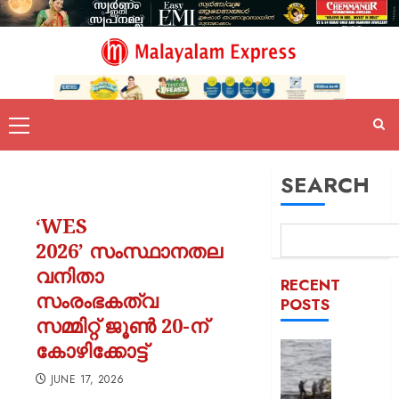
SEARCH
‘WES
2026’ സംസ്ഥാനതല
വനിതാ
RECENT
സംരംഭകത്വ
POSTS
സമ്മിറ്റ് ജൂൺ 20-ന്
കോഴിക്കോട്ട്
സമുദ്ര
ലംഘനം
JUNE 17, 2026
മലയാളി