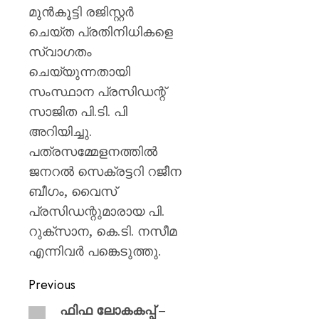
മുൻകൂട്ടി രജിസ്റ്റർ
ചെയ്ത പ്രതിനിധികളെ
സ്വാഗതം
ചെയ്യുന്നതായി
സംസ്ഥാന പ്രസിഡന്റ്
സാജിത പി.ടി. പി
അറിയിച്ചു.
പത്രസമ്മേളനത്തിൽ
ജനറൽ സെക്രട്ടറി റജീന
ബീഗം, വൈസ്
പ്രസിഡന്റുമാരായ പി.
റുക്‌സാന, കെ.ടി. നസീമ
എന്നിവർ പങ്കെടുത്തു.
Previous
ഫിഫ ലോകകപ്പ് –