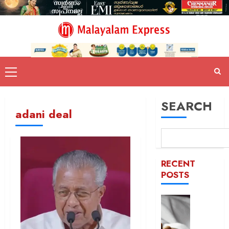
SEARCH
adani deal
RECENT
POSTS
യുപിയ
ഞെട്ടിച്ച്
ക്രൂരത