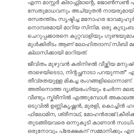
എന്ന മാസ്റ്റര്‍ ക്രാഫ്റ്റ്മാന്റെ, ജോൺസ
സേതുമാധവനും അച്യുതൻ നായരുമായി മോഹ
രസതന്ത്രം സൃഷ്ടിച്ച മനോഹര ഭാവമുഹൂര്
നൊമ്പരമായി മാറിയ സിനിമ. ഒരു കുടുംബത്
ചെറുപ്പക്കാരനെ കുറ്റവാളിയും ഗുണ്ടയുമ
മുള്‍ക്കിരീടം ആണ് ലോഹിതദാസ് സിബി മലയി
ക്ലാസിക്കായി മാറിയത്.
ജീവിതം മുഴുവന്‍ കരിനിഴല്‍ വീഴ്ത്തിയ മനുഷ്
താഴെയിടെടാ, നിന്റച്ഛനാടാ പറയുന്നത്”
തീവ്രതയുള്ള മികച്ച രംഗങ്ങളിലൊന്നാണ്
അതിനൊത്ത ദൃശ്യഭംഗിയും ചേർന്ന മലയാ
വീണ്ടും സ്ക്രീനിൽ എത്തുമ്പോൾ അകാലത
ഒടുവിൽ ഉണ്ണികൃഷ്ണൻ, മുരളി, കൊച്ചിന്‍ ഹ
ഫിലോമിന, ശ്രീനാഥ്, മോഹൻരാജ് (കീരി
തുടങ്ങിയവരെ ഒന്നുകൂടി കാണാൻ സാധിക
ഒരുനോവും പ്രേക്ഷകന് സമ്മാനിക്കും എന്ന