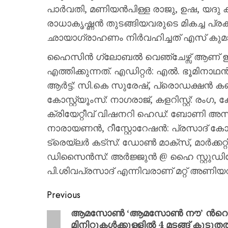
പാർവതി, മണിയൻപിള്ള രാജു, ഉഷ, യദു ക
രാധാകൃഷ്ണൻ തുടങ്ങിയവരുടെ മികച്ച പ്
ഛായാഗ്രാഹണം നിര്‍വഹിച്ചത് എസ് കുമ
ഹൈസിൻ ഗ്ലോബൽ വെഞ്ചേഴ്സ് ആണ് ഇന്
എത്തിക്കുന്നത്. എഡിറ്റർ: എൽ. ഭൂമിനാഥൻ
ആർട്ട്: സി.കെ സുരേഷ്, പ്രൊഡക്ഷൻ
കോസ്റ്റ്യൂംസ്: നാഗരാജ്, കളറിസ്റ്റ്: രം
ക്രിയേറ്റീവ് വിഷനറി ഹെഡ്: ബോണി അസന
നാരായണൻ, റീസ്റ്റോറേഷൻ: പ്രസാദ് കോർപ്പ
ട്രെയ്ലർ കട്സ്: ഡോൺ മാക്സ്, മാർക്കറ
ഡിസൈൻസ്: അർജ്ജുൻ @ ഹൈ സ്റ്റുഡിയോ
പി.ശിവപ്രസാദ് എന്നിവരാണ് മറ്റ് അണിയ
Previous
ആമസോൺ ‘ആമസോൺ നൗ’ ന്‍റെ വിപു
മിനിറ്റുകൾക്കുള്ളിൽ 4 മടങ്ങ് കൂ