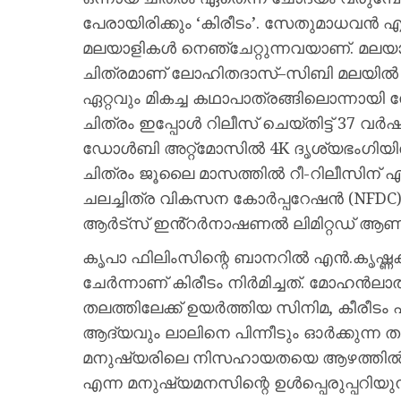
പേരായിരിക്കും ‘കിരീടം’. സേതുമാധവൻ എ
മലയാളികൾ നെഞ്ചേറ്റുന്നവയാണ്. മലയാള
ചിത്രമാണ് ലോഹിതദാസ്–സിബി മലയിൽ ടീമ
ഏറ്റവും മികച്ച കഥാപാത്രങ്ങിലൊന്നായി 
ചിത്രം ഇപ്പോൾ റിലീസ് ചെയ്തിട്ട് 37 വർഷങ
ഡോൾബി അറ്റ്മോസിൽ 4K ദൃശ്യഭംഗിയിൽ 
ചിത്രം ജൂലൈ മാസത്തിൽ റീ-റിലീസിന് എത
ചലച്ചിത്ര വികസന കോർപ്പറേഷൻ (NFDC
ആർട്സ് ഇൻ്റർനാഷണൽ ലിമിറ്റഡ് ആണ് ചി
കൃപാ ഫിലിംസിന്റെ ബാനറില്‍ എൻ.കൃഷ്ണകുമ
ചേര്‍ന്നാണ് കിരീടം നിർമിച്ചത്. മോഹന
തലത്തിലേക്ക് ഉയര്‍ത്തിയ സിനിമ, കീരീടം
ആദ്യവും ലാലിനെ പിന്നീടും ഓര്‍ക്കുന്ന തലത
മനുഷ്യരിലെ നിസഹായതയെ ആഴത്തില്‍ പ
എന്ന മനുഷ്യമനസിന്റെ ഉള്‍പ്പെരുപ്പറിയുന്ന