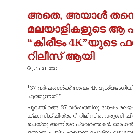
അതെ, അയാള്‍ തന്നെ
മലയാളികളുടെ ആ പ്
“കിരീടം 4K”യുടെ ഫസ്റ്
റിലീസ് ആയി
JUNE 24, 2026
*37 വർഷങ്ങൾക്ക് ശേഷം 4K ദൃശ്യഭംഗിയ
എത്തുന്നത്..*
പുറത്തിറങ്ങി 37 വർഷത്തിനു ശേഷം മലയ
ക്ലാസിക് ചിത്രം റീ റിലീസിനൊരുങ്ങി. ചിത്ര
ചെയ്തു അണിയറ പ്രവർത്തകർ. മോഹൻലാ
ഒന്നായ ചിത്രം ഏതെന്ന ചോദ്യം വരുമ്പ