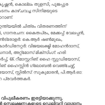
ൃഷ്ണൻ, കൊല്ലം തുളസി, പൂജപ്പുര
രകടനം കാഴ്ചവച്ച സിനിമയുടെ
ാറാണ്.
ത്യയിൽ ചിത്രം വിതരണത്തിന്
, ഗാനരചന: കൈതപ്രം, മേക്കപ്പ്: വേലപ്പൻ,
 കൺട്രോളർ: കെ.ആർ ഷൺമുഖം,
ഗ, കോർഡിനേറ്റർ: വിജയലക്ഷ്മി മോഹൻദാസ്,
ാർ, അറ്റ്മോസ് മിക്സിംഗ്: ഹരി
്, 4K റീമാസ്റ്ററിങ്: ഹൈ സ്റ്റുഡിയോസ്,
്റിങ്: ഹൈസ്സിൻ ഗ്ലോബൽ വെഞ്ചേഴ്സ്,
സ്, സ്റ്റിൽസ്: സുകുമാരൻ, പി.ആർ.ഓ:
റ പ്രവർത്തകർ.
ലീകരണം ഇരട്ടിയാക്കുന്നു,
ടുതൽ സെലക്ഷനുകളുടെ ഡെലിവറി വാഗ്ദാനം