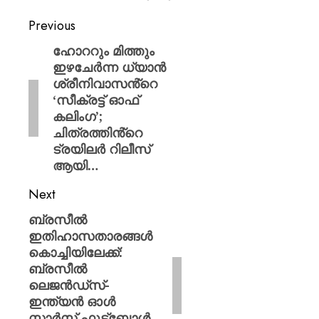
Previous
ഹോററും മിത്തും
ഇഴചേർന്ന ധ്യാൻ
ശ്രീനിവാസൻ്റെ
‘സീക്രട്ട് ഓഫ്
കലിംഗ’;
ചിത്രത്തിൻ്റെ
ട്രയിലർ റിലീസ്
ആയി…
Next
ബ്രസീൽ
ഇതിഹാസതാരങ്ങൾ
കൊച്ചിയിലേക്ക്:
ബ്രസീൽ
ലെജൻഡ്സ്-
ഇന്ത്യൻ ഓൾ
സ്റ്റാർസ് ഫുട്ബോൾ