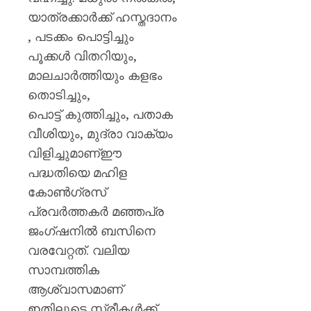
പയ്യന്
യാത്രക്കാർക്ക് ഹസ്തദാനം
തഹസിൽ
സസ്‌
, പടക്കം പൊട്ടിച്ചും
പൂക്കൾ വിതറിയും,
AUGUST
മാലചാർത്തിയും കളഭം
8, 2026
തൊടിച്ചും,
0
പൊട്ട് കുത്തിച്ചും, പതാക
വീശിയും, മുദ്രാ വാക്യം
വിളിച്ചുമാണ്ഈ
പദ്ധതിയെ മഹിള
കോൺഗ്രസ്
പ്രവർത്തകർ മഞ്ഞപ്ര
ജംഗ്ഷനിൽ ബസിനെ
വരവേറ്റത്. വലിയ
സാമ്പത്തിക
ആശ്വാസമാണ്
ഇതിലൂടെ സ്ത്രീകൾക്ക്