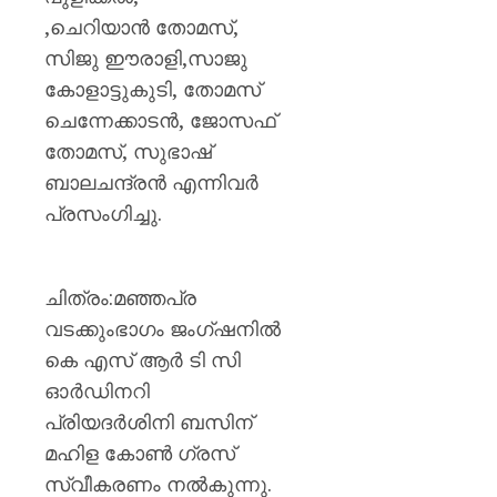
,ചെറിയാൻ തോമസ്,
സിജു ഈരാളി,സാജു
കോളാട്ടുകുടി, തോമസ്
ചെന്നേക്കാടൻ, ജോസഫ്
തോമസ്, സുഭാഷ്
ബാലചന്ദ്രൻ എന്നിവർ
പ്രസംഗിച്ചു.
ചിത്രം:മഞ്ഞപ്ര
വടക്കുംഭാഗം ജംഗ്ഷനിൽ
കെ എസ് ആർ ടി സി
ഓർഡിനറി
പ്രിയദർശിനി ബസിന്
മഹിള കോൺ ഗ്രസ്
സ്വീകരണം നൽകുന്നു.