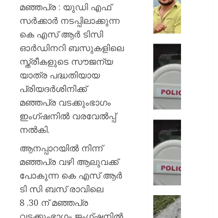
നിന്ന്
മഞ്ഞപ്ര : യുഡി എഫ്
കുത്തര
സർക്കാർ നടപ്പിലാക്കുന്ന
:
കെ എസ് ആർ ടിസി
ഫേസ്ബു
ഓർഡിനറി ബസുകളിലെ
പോസ്റ്റ്
ഡേറ്റിങ്
അർജു
ആപ്പ്
സ്ത്രീകളുടെ സൗജന്യ
ആയങ്കി
വഴി
യാത്ര പദ്ധതിയായ
വലയിലാക
പ്രിയദർശിനിക്ക്
AUGUST
കൂടിക്ക
8, 2026
മഞ്ഞപ്ര വടക്കുംഭാഗം
ദൃശ്യങ
കാണിച്ച്
0
ഇംഗ്ഷനിൽ വരവേൽപ്പ്
ആറ്
ഭാര്യയ
നൽകി.
കോടി
കാമുക
രൂപ
തമ്മിലു
ആനപ്പാറയിൽ നിന്ന്
തട്ടിയെട
ഞെട്ടിക്
മഞ്ഞപ്ര വഴി ആലുവക്ക്
യുവതി
ചാറ്റ്
പോകുന്ന കെ എസ് ആർ
പുറത്ത്
AUGUST
ടി സി ബസ് രാവിലെ
ഭർത്താ
8, 2026
വകവരു
തീർത്ഥ
8 .30 ന് മഞ്ഞപ്ര
പദ്ധതിയി
0
സുരക്ഷ
വടക്കുംഭാഗം ജംഗ്ഷനിൽ