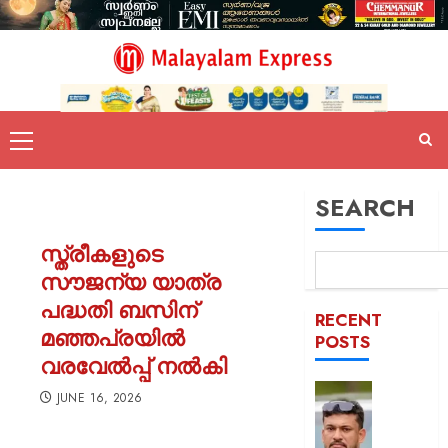
SEARCH
സ്ത്രീകളുടെ
സൗജന്യ യാത്ര
പദ്ധതി ബസിന്
RECENT
മഞ്ഞപ്രയിൽ
POSTS
വരവേൽപ്പ് നൽകി
പിന്തു
JUNE 16, 2026
വേണ്ട,
പിന്നില്‍