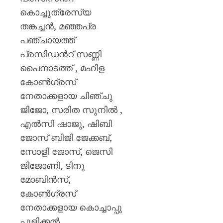
കൊച്ചുത്രേസ്യ
തങ്കച്ചൻ, മഞ്ഞപ്ര
പഞ്ചായത്ത്
പ്രസിഡൻറ് സണ്ണി
പൈനാടത്ത് , മഹിള
കോൺഗ്രസ്
നേതാക്കളായ ചിഞ്ചു
ജിജോ, സരിത സുനിൽ ,
എൽസി ഷാജു, ഷിബി
ജോസ് ബിജി ജേക്കബ്,
സോളി ജോസ്, ജെസി
ജിജോണി, ടിനു
മോബിൻസ്,
കോൺഗ്രസ്
നേതാക്കളായ കൊച്ചാപ്പു
പുളിക്കൽ,