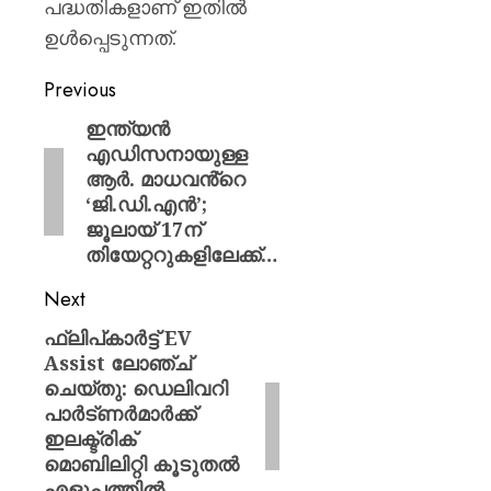
പദ്ധതികളാണ് ഇതില്‍
ഉള്‍പ്പെടുന്നത്.
Previous
ഇന്ത്യന്‍
എഡിസനായുള്ള
ആർ. മാധവൻ്റെ
‘ജി.ഡി.എന്‍’;
ജൂലായ് 17ന്
തിയേറ്ററുകളിലേക്ക്…
Next
ഫ്ലിപ്കാർട്ട് EV
Assist ലോഞ്ച്
ചെയ്തു: ഡെലിവറി
പാർട്ണർമാർക്ക്
ഇലക്ട്രിക്
മൊബിലിറ്റി കൂടുതൽ
എളുപ്പത്തിൽ