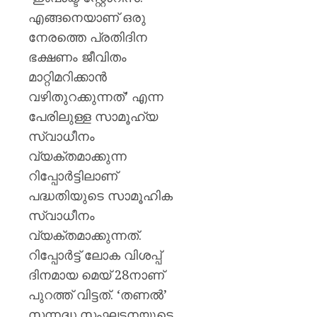
സർക്കാ
എങ്ങനെയാണ് ഒരു
രൂക്ഷ
വിമർശ
നേരത്തെ പ്രതിദിന
സോനം
ഭക്ഷണം ജീവിതം
വാങ്ചു
മാറ്റിമറിക്കാന്‍
വഴിതുറക്കുന്നത്’ എന്ന
AUGUST
6, 2026
പേരിലുള്ള സാമൂഹ്യ
0
സ്വാധീനം
വ്യക്തമാക്കുന്ന
റിപ്പോര്‍ട്ടിലാണ്
പദ്ധതിയുടെ സാമൂഹിക
സ്വാധീനം
വ്യക്തമാക്കുന്നത്.
റിപ്പോര്‍ട്ട് ലോക വിശപ്പ്
ദിനമായ മെയ് 28നാണ്
പുറത്ത് വിട്ടത്. ‘തണല്‍’
സന്നദ്ധ സംഘടനയുടെ