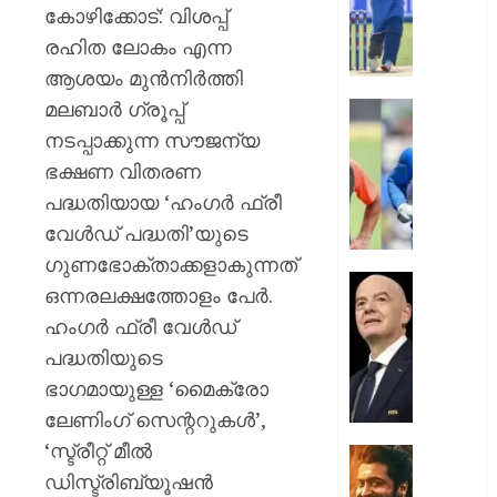
ബിസി
കോഴിക്കോട്: വിശപ്പ്
സെലക്
രഹിത ലോകം എന്ന
കമ്മിറ്റി
ആശയം മുന്‍നിര്‍ത്തി
തമ്മിൽ
മലബാര്‍ ഗ്രൂപ്പ്
തുറന്ന
അഗാർക്
”അത്
നടപ്പാക്കുന്ന സൗജന്യ
സ്ഥാനവ
അടച്ചാ
ഭക്ഷണ വിതരണ
പ്രതിസ
പിന്നെ
പദ്ധതിയായ ‘ഹംഗര്‍ ഫ്രീ
അകത്തേ
AUGUST
വേള്‍ഡ് പദ്ധതി’യുടെ
പ്രവേശ
6, 2026
ധോണിയെക
ഗുണഭോക്താക്കളാകുന്നത്
രസകര
0
പ്രതിസ
ഒന്നരലക്ഷത്തോളം പേർ.
ഓർമ്മ
വിരാമം;
ഹംഗര്‍ ഫ്രീ വേള്‍ഡ്
പങ്കുവെച്
ഫിഫ
രഹാന
പദ്ധതിയുടെ
പ്രസിഡന
ജിയാനി
ഭാഗമായുള്ള ‘മൈക്രോ
AUGUST
ഇൻഫന്റ
ലേണിംഗ് സെന്ററുകള്‍’,
6, 2026
പൂർണ്ണ
‘സ്ട്രീറ്റ് മീല്‍
പിന്തു
0
ചിത്രീ
പ്രഖ്യാപ
ഡിസ്ട്രിബ്യൂഷന്‍
പൂർത്ത