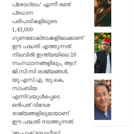
മാനേജ്മെ
മാസങ്ങൾ
പ്രോഗ്രാം’ എന്നീ രണ്ട്
ബോർഡ
ശേഷം
പ്രധാന
ക്ലൈമ
പരിപാടികളിലൂടെ
AUGUST
മാറ്റം;
6, 2026
സിനിമാ
1,43,000
ജീവിതത
0
ഗുണഭോക്താക്കളിലേക്കാണ്
ബുദ്ധിമു
”എല്ലാ
ഈ പദ്ധതി എത്തുന്നത്.
അനുഭവ
ബിജെപ
നിലവില്‍ ഇന്ത്യയിലെ 20
തുറന്ന
മുൻകൂട്ട
സൂര്യ
നിശ്ചയിച
സംസ്ഥാനങ്ങളിലും, ആറ്
തിരക്കഥ
ജി.സി.സി രാജ്യങ്ങള്‍,
AUGUST
ഉപതെരഞ
യു.എസ്.എ, യു.കെ,
6, 2026
തോൽവ
സാംബിയ
ദുരൂഹത
0
”വാക്കുപ
അഖിലേ
നിരാഹ
എന്നിവയുള്‍പ്പെടെ
യാദവ്
സമരം
ഒന്‍പത് വിദേശ
അവസാനിപ
രാജ്യങ്ങളിലുമായാണ്
AUGUST
ചിത്രങ
6, 2026
ഈ പദ്ധതി നടത്തുന്നത്.
പുറത്തുവ
കേന്ദ്ര
0
‘ഇംപാക്ട് സ്റ്റോറീസ്: