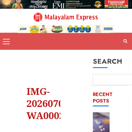
SEARCH
IMG-
RECENT
20260709-
POSTS
WA0002
ഡെബിറ്റ
കാർഡ്
മുൻകൂട്ട