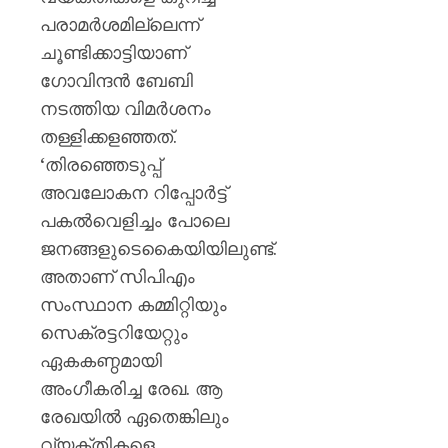
പരാമർശമില്ലെന്ന്
ചൂണ്ടിക്കാട്ടിയാണ്
ഗോവിന്ദൻ ബേബി
നടത്തിയ വിമര്‍ശനം
തള്ളിക്കളഞ്ഞത്.
‘തിരഞ്ഞെടുപ്പ്
അവലോകന റിപ്പോർട്ട്
പകൽവെളിച്ചം പോലെ
ജനങ്ങളുടെകൈയിയിലുണ്ട്.
അതാണ് സിപിഎം
സംസ്ഥാന കമ്മിറ്റിയും
സെക്രട്ടറിയേറ്റും
ഏകകണ്ഠമായി
അംഗീകരിച്ച രേഖ. ആ
രേഖയിൽ ഏതെങ്കിലും
വ്യക്തികളെ