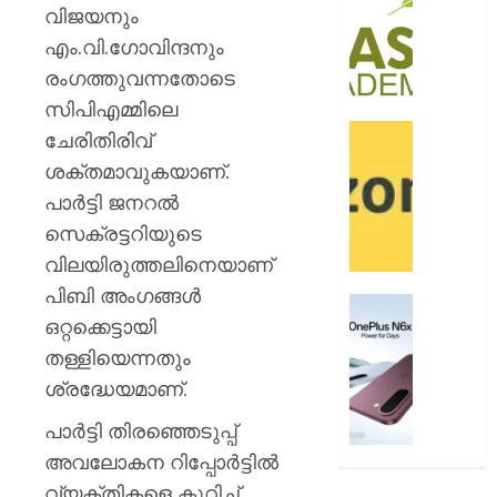
ബി.ബി
0
വിജയനും
ഓണേഴ്സ്
എം.വി.ഗോവിന്ദനും
ഇൻ
രംഗത്തുവന്നതോടെ
ഏവിയ
മാനേജ്മെ
സിപിഎമ്മിലെ
പ്രവേ
ഓഫറു
ചേരിതിരിവ്‌
ഈമാസ
അവതരിപ്പ
ശക്തമാവുകയാണ്.
12
ആമസ
പാര്‍ട്ടി ജനറല്‍
വരെ
പേ
സെക്രട്ടറിയുടെ
AUGUST
AUGUST
വിലയിരുത്തലിനെയാണ്
9, 2026
9, 2026
പിബി അംഗങ്ങള്‍
0
വൺപ്ല
0
ഒറ്റക്കെട്ടായി
എൻ6എ
അവതരിപ്
തള്ളിയെന്നതും
ശ്രദ്ധേയമാണ്.
AUGUST
9, 2026
പാർട്ടി തിരഞ്ഞെടുപ്പ്
0
അവലോകന റിപ്പോർട്ടിൽ
വ്യക്തികളെ കുറിച്ച്