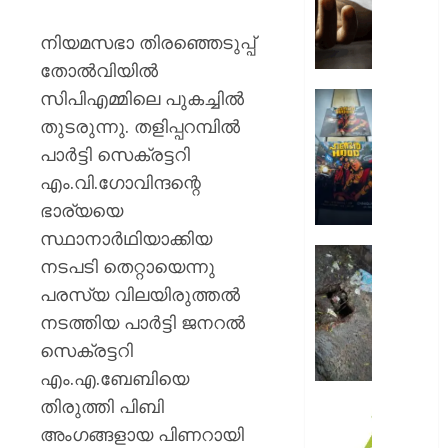
ചെയ്യു
കടുവയ
നിയമസഭാ തിരഞ്ഞെടുപ്പ്
ആക്രമ
തോല്‍വിയില്‍
ഗൂഡല്
സിപിഎമ്മിലെ പുകച്ചില്‍
തൊഴില
കൊച്ചി
കൊല്ലപ്
ഹണ്ടർ
തുടരുന്നു. തളിപ്പറമ്പില്‍
ആഘോഷ
പാര്‍ട്ടി സെക്രട്ടറി
AUGUST
റോയ
9, 2026
എം.വി.ഗോവിന്ദന്റെ
എൻഫീ
ഭാര്യയെ
0
AUGUST
സ്ഥാനാര്‍ഥിയാക്കിയ
9, 2026
മഞ്ഞപ്
നടപടി തെറ്റായെന്നു
ചന്ദ്രപ്പ
0
പരസ്യ വിലയിരുത്തല്‍
ജംഗ്ഷ
നടത്തിയ പാര്‍ട്ടി ജനറല്‍
സ്ലാബ
തകർന്ന
സെക്രട്ടറി
നിലയി
എം.എ.ബേബിയെ
തിരുത്തി പിബി
AUGUST
സി.ഐ
9, 2026
അംഗങ്ങളായ പിണറായി
അക്കാദ