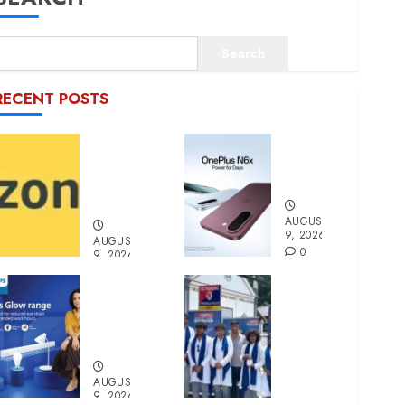
Search
RECENT POSTS
ഓഫറുകൾ
വൺപ്ലസ്
അവതരിപ്പിച്ച്
എൻ6എക്സ്
ആമസോൺ
അവതരിപ്പിച്ചു
പേ
AUGUST
9, 2026
AUGUST
0
9, 2026
0
ഫിലിപ്സ്
എച്ച്.ഡി.എഫ്.സി
ഫോക്കസ്‌ഗ്ലോ
മ്യൂച്വൽ
ലൈറ്റുകൾ
ഫണ്ട്:
അവതരിപ്പിച്ചു
‘നാരി
നിവേശ്
AUGUST
യാത്ര’
9, 2026
സമാപിച്ചു