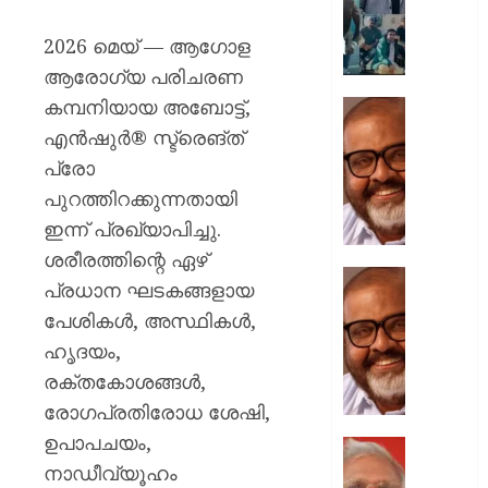
‘ഖലീഫ’
ഓണത്തി
2026 മെയ് — ആഗോള
ആരോഗ്യ പരിചരണ
AUGUST
10,
കമ്പനിയായ അബോട്ട്,
ബിഡദി
2026
കെഎസ
എൻഷുർ® സ്ട്രെങ്ത്
0
ബസ്
പ്രോ
അപകടം
പുറത്തിറക്കുന്നതായി
ഡ്രൈവർ
ഇന്ന് പ്രഖ്യാപിച്ചു.
കൃത്യ
വിശ്രമം
ശരീരത്തിന്റെ ഏഴ്
ലഭിച്ചിട്ട
എംവിഡ
പ്രധാന ഘടകങ്ങളായ
മന്ത്രി
സസ്പ
പേശികൾ, അസ്ഥികൾ,
സി.പി.
വന്ദേമ
ജോൺ
ഹൃദയം,
വിവാദവ
നയം
രക്തകോശങ്ങൾ,
AUGUST
വ്യക്തമ
രോഗപ്രതിരോധ ശേഷി,
10,
മന്ത്രി
2026
ഉപാപചയം,
സി.പി.
നിർമ്മി
0
ജോൺ
നാഡീവ്യൂഹം
ബുദ്ധി