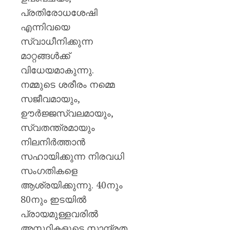
പ്രതി
0
പ്രതിരോധശേഷി
പ്രഖ്യാപ
രമേശ്
എന്നിവയെ
ചെന്നി
സ്വാധീനിക്കുന്ന
മാറ്റങ്ങൾക്ക്
AUGUST
10,
വിധേയമാകുന്നു.
2026
നമ്മുടെ ശരീരം നമ്മെ
0
സജീവമായും,
ഊർജ്ജസ്വലമായും,
സ്വതന്ത്രമായും
നിലനിർത്താൻ
സഹായിക്കുന്ന നിരവധി
സംഗതികളെ
ആശ്രയിക്കുന്നു. 40നും
80നും ഇടയിൽ
പ്രായമുള്ളവരിൽ
അസ്ഥികളുടെ സാന്ദ്രത,