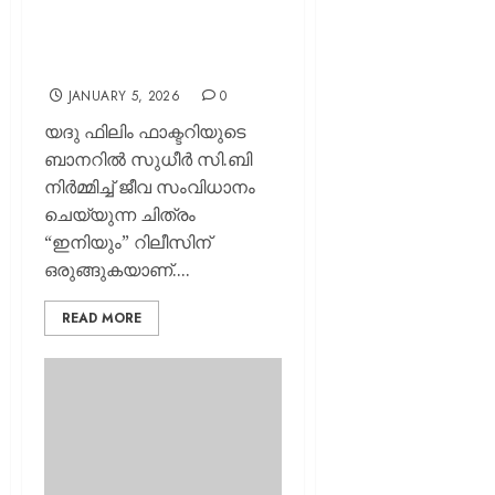
പുതുമുഖങ്ങളുമായി
‘ഇനിയും’ ഫസ്റ്റ്ലുക്ക്
പോസ്റ്റർ പുറത്തിറങ്ങി…
JANUARY 5, 2026
0
യദു ഫിലിം ഫാക്ടറിയുടെ
ബാനറില്‍ സുധീര്‍ സി.ബി
നിർമ്മിച്ച് ജീവ സംവിധാനം
ചെയ്യുന്ന ചിത്രം
“ഇനിയും” റിലീസിന്
ഒരുങ്ങുകയാണ്....
READ MORE