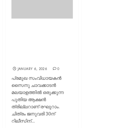
അടിമുടി ദുരൂഹതകളും
സസ്‌പെന്‍സും; ആക്ഷന്‍
ത്രില്ലര്‍ ഗണത്തില്‍ വേറിട്ട
ശ്രമവുമായി “രഘുറാം”;
റിലീസ് തീയതി
പ്രഖ്യാപിച്ചു..
JANUARY 6, 2026
0
പ്രമുഖ സംവിധായകൻ
സൈനു ചാവക്കാടൻ
മലയാളത്തിൽ ഒരുക്കുന്ന
പുതിയ ആക്ഷൻ
ത്രില്ലറാണ് രഘുറാം.
ചിത്രം ജനുവരി 30ന്
റിലീസിന്...