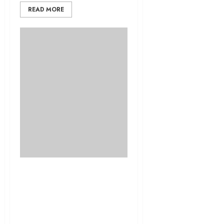
READ MORE
മലയാളി പ്രേക്ഷകർക്ക്
മുന്നിലേക്ക് ഒരു പക്കാ
ഫാമിലി എൻ്റർടെയ്‌നർ
എത്തുന്നു; അഷ്കർ
സൗദാനൊപ്പം ഒരുപിടി