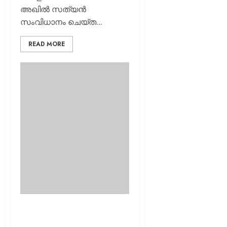
അഖിൽ സത്യൻ
സംവിധാനം ചെയ്ത...
READ MORE
ചരിത്രമെഴുതാൻ ഒരുങ്ങുന്ന
മൾട്ടിസ്റ്റാർ ചിത്രം;