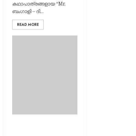
കഥാപാത്രങ്ങളായ “Mr.
ബംഗാളി – ദി...
READ MORE
റീ റിലീസിനൊരുങ്ങി
‘ഉദയനാണ് താരം’; ജനുവരി