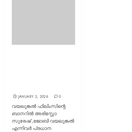
തീയേറ്ററിയിൽ
ശ്രദ്ധനേടിയില്ല, പക്ഷെ
യൂട്യൂബിൽ രണ്ട് മില്യൺ
കാഴ്ചക്കാരുമായി അരിസ്റ്റോ
സുരേഷ് നായകനായ ‘മിസ്റ്റർ
ബംഗാളി’….
JANUARY 2, 2026
0
വയലുങ്കൽ ഫിലിംസിന്റെ
ബാനറിൽ അരിസ്റ്റോ
സുരേഷ് ,ജോബി വയലുങ്കൽ
എന്നിവർ പ്രധാന