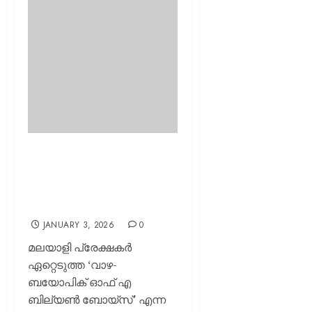
വീണ്ടും ചിരിച്ചു മറിയാൻ
റെഡിയായിക്കോ; ‘വാഴ 2’
വരുന്നു; ഫസ്റ്റ് ലുക്ക് പോസ്റ്റർ
പുറത്തുവിട്ട് പൃഥ്വിരാജ്!
JANUARY 3, 2026
0
മലയാളി പ്രേക്ഷകർ
ഏറ്റെടുത്ത ‘വാഴ-
ബയോപിക് ഓഫ് എ
ബില്യൺ ബോയ്സ്’ എന്ന