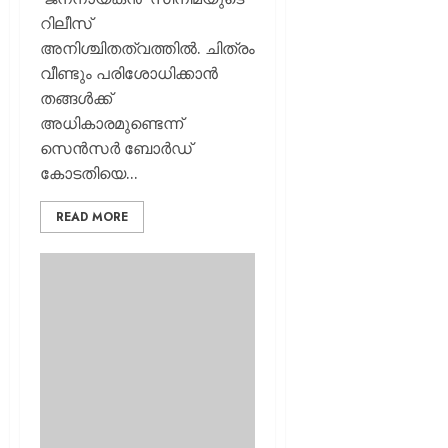
തളയ്ക്ക
റിലീസ്
മരകഷ
അനിശ്ചിതത്വത്തിൽ. ചിത്രം
കൊണ്ട്
അടിച്ചു
വീണ്ടും പരിശോധിക്കാൻ
കൊന്ന്
തങ്ങൾക്ക്
പിതാവ്
അധികാരമുണ്ടെന്ന്
സെൻസർ ബോർഡ്
AUGUST
കോടതിയെ...
7, 2026
0
READ MORE