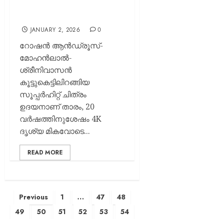
അവസാനത്തോടെ
തിയേറ്ററുകളിൽ എത്തും..
JANUARY 2, 2026
0
റോഷൻ ആൻഡ്രൂസ്-
മോഹൻലാൽ-
ശ്രീനിവാസൻ
കൂട്ടുകെട്ടിലിറങ്ങിയ
സൂപ്പർഹിറ്റ് ചിത്രം
ഉദയനാണ് താരം, 20
വര്‍ഷത്തിനുശേഷം 4K
ദൃശ്യ മികവോടെ...
READ MORE
Previous
1
…
47
48
49
50
51
52
53
54