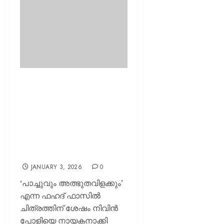
മോഹൻലാൽ കഴിഞ്ഞാൽ
അത്തരം രംഗങ്ങൾ
കൈയടക്കത്തോടെ
ചെയ്യാൻ കഴിവുള്ള താരം
നിവിൻ പോളിയാണ്:
വെളിപ്പെടുത്തി അഖിൽ
സത്യൻ
JANUARY 3, 2026
0
‘പാച്ചുവും അത്ഭുതവിളക്കും’
എന്ന ഫഹദ് ഫാസിൽ
ചിത്രത്തിന് ശേഷം നിവിൻ
പോളിയെ നായകനാക്കി