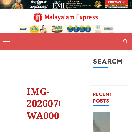
SEARCH
IMG-
RECENT
20260703-
POSTS
WA0004
രക്തച്ച
യമൻ;
സൈനി