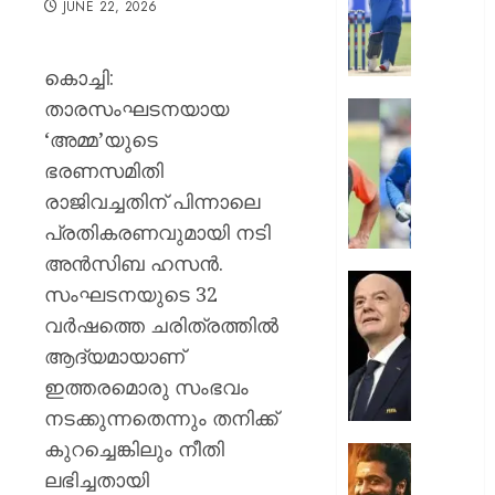
JUNE 22, 2026
ബിസി
സെലക്
കമ്മിറ്റി
കൊച്ചി:
തമ്മിൽ
താരസംഘടനയായ
തുറന്ന
അഗാർക്
”അത്
‘അമ്മ’യുടെ
സ്ഥാനവ
അടച്ചാ
ഭരണസമിതി
പ്രതിസ
പിന്നെ
രാജിവച്ചതിന് പിന്നാലെ
അകത്തേ
AUGUST
പ്രതികരണവുമായി നടി
പ്രവേശ
6, 2026
ധോണിയെക
അൻസിബ ഹസൻ.
രസകര
0
പ്രതിസ
സംഘടനയുടെ 32
ഓർമ്മ
വിരാമം;
വർഷത്തെ ചരിത്രത്തിൽ
പങ്കുവെച്
ഫിഫ
രഹാന
ആദ്യമായാണ്
പ്രസിഡന
ജിയാനി
ഇത്തരമൊരു സംഭവം
AUGUST
ഇൻഫന്റ
നടക്കുന്നതെന്നും തനിക്ക്
6, 2026
പൂർണ്ണ
കുറച്ചെങ്കിലും നീതി
പിന്തു
0
ചിത്രീ
പ്രഖ്യാപ
ലഭിച്ചതായി
പൂർത്ത