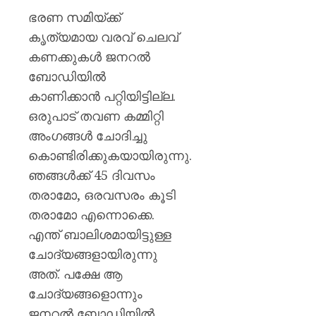
സർക്കാ
ഭരണ സമിയ്ക്ക്
രൂക്ഷ
വിമർശ
കൃത്യമായ വരവ് ചെലവ്
സോനം
കണക്കുകള്‍ ജനറല്‍
വാങ്ചു
ബോഡിയില്‍
കാണിക്കാന്‍ പറ്റിയിട്ടില്ല.
AUGUST
6, 2026
ഒരുപാട് തവണ കമ്മിറ്റി
0
അംഗങ്ങള്‍ ചോദിച്ചു
കൊണ്ടിരിക്കുകയായിരുന്നു.
ഞങ്ങള്‍ക്ക് 45 ദിവസം
തരാമോ, ഒരവസരം കൂടി
തരാമോ എന്നൊക്കെ.
എന്ത് ബാലിശമായിട്ടുള്ള
ചോദ്യങ്ങളായിരുന്നു
അത്. പക്ഷേ ആ
ചോദ്യങ്ങളൊന്നും
ജനറല്‍ ബോഡിയില്‍