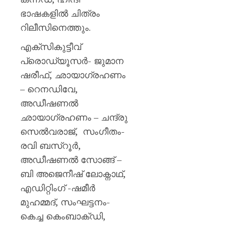
ഭാഷകളിൽ ചിത്രം
റിലീസിനെത്തും.
എക്സികുട്ടീവ്
പ്രൊഡ്യൂസർ- ജുമാന
ഷരീഫ്, ഛായാഗ്രഹണം
– റെനഡിവേ,
അഡീഷണൽ
ഛായാഗ്രഹണം – ചന്ദ്രു
സെൽവരാജ്, സംഗീതം-
രവി ബസ്റൂർ,
അഡീഷണൽ സോങ്ങ് –
ബി അജെനീഷ് ലോക്നാഥ്,
എഡിറ്റിംഗ് -ഷമീർ
മുഹമ്മദ്, സംഘട്ടനം-
കെച്ച കെംബാക്ഡി,