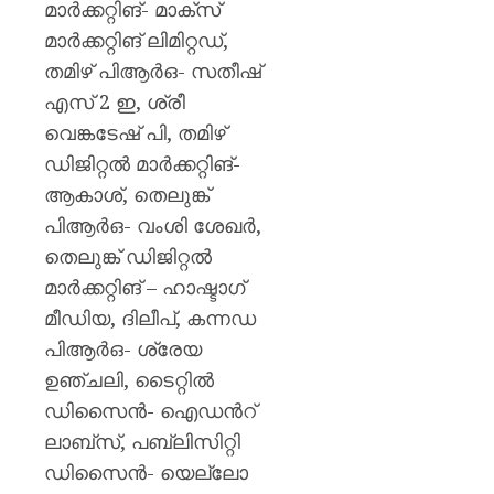
മാർക്കറ്റിങ്- മാക്സ്
മാർക്കറ്റിങ് ലിമിറ്റഡ്,
തമിഴ് പിആർഒ- സതീഷ്
എസ് 2 ഇ, ശ്രീ
വെങ്കടേഷ് പി, തമിഴ്
ഡിജിറ്റൽ മാർക്കറ്റിങ്-
ആകാശ്, തെലുങ്ക്
പിആർഒ- വംശി ശേഖർ,
തെലുങ്ക് ഡിജിറ്റൽ
മാർക്കറ്റിങ് – ഹാഷ്ടാഗ്
മീഡിയ, ദിലീപ്, കന്നഡ
പിആർഒ- ശ്രേയ
ഉഞ്ചലി, ടൈറ്റിൽ
ഡിസൈൻ- ഐഡൻറ്
ലാബ്സ്, പബ്ലിസിറ്റി
ഡിസൈൻ- യെല്ലോ