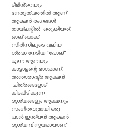
ടീമിൻ്റെയും
നേതൃത്വത്തിൽ ആണ്
ആക്ഷൻ രംഗങ്ങൾ
തായ്‌ലന്റിൽ ഒരുക്കിയത്.
ഓങ് ബാക്ക്
സീരിസിലൂടെ വലിയ
ശ്രദ്ധ നേടിയ “പോങ്”
എന്ന ആനയും
കാട്ടാളന്റെ ഭാഗമാണ്.
അന്താരാഷ്ട്ര ആക്ഷൻ
ചിത്രങ്ങളോട്
കിടപിടിക്കുന്ന
ദൃശ്യങ്ങളും ആക്ഷനും
സംഗീതവുമായി ഒരു
പാൻ ഇന്ത്യൻ ആക്ഷൻ
ദൃശ്യ വിസ്മയമായാണ്