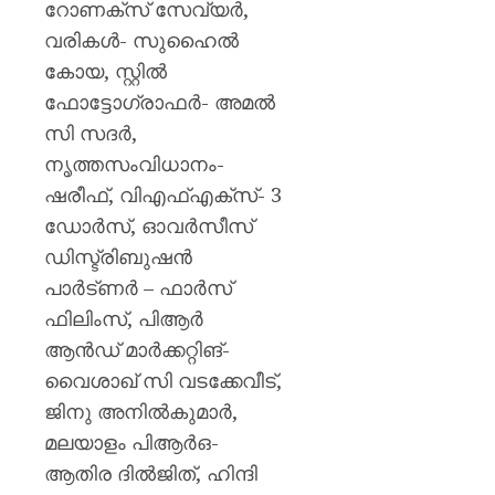
റോണക്സ് സേവ്യർ,
വരികൾ- സുഹൈൽ
കോയ, സ്റ്റിൽ
ഫോട്ടോഗ്രാഫർ- അമൽ
സി സദർ,
നൃത്തസംവിധാനം-
ഷരീഫ്, വിഎഫ്എക്സ്- 3
ഡോർസ്, ഓവർസീസ്
ഡിസ്ട്രിബുഷൻ
പാർട്ണർ – ഫാർസ്
ഫിലിംസ്, പിആർ
ആൻഡ് മാർക്കറ്റിങ്-
വൈശാഖ് സി വടക്കേവീട്,
ജിനു അനിൽകുമാർ,
മലയാളം പിആർഒ-
ആതിര ദിൽജിത്, ഹിന്ദി