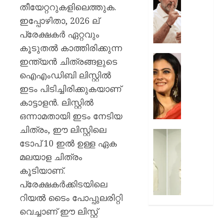
മരകഷ
ചോദ്യങ്
തീയേറ്ററുകളിലെത്തുക.
കൊണ്ട്
ഇൻസ്റ്റ
ഇപ്പോഴിതാ, 2026 ല്
അടിച്ചു
മറുപടി
പ്രേക്ഷകർ ഏറ്റവും
കൊന്ന്
നൽകാ
പിതാവ്
രാഹുൽ
കൂടുതൽ കാത്തിരിക്കുന്ന
ഗാന്ധി
52-ാം
ഇന്ത്യൻ ചിത്രങ്ങളുടെ
AUGUST
പുതിയ
വയസ്സി
ഐഎംഡിബി ലിസ്റ്റിൽ
7, 2026
ക്യാമ്
യുവത്
ഇടം പിടിച്ചിരിക്കുകയാണ്
0
തുളുമ്പു
AUGUST
സൗന്ദര
കാട്ടാളൻ. ലിസ്റ്റിൽ
7, 2026
കാജോലി
ഒന്നാമതായി ഇടം നേടിയ
ആരോഗ
0
ചിത്രം, ഈ ലിസ്റ്റിലെ
രഹസ്യ
യുവനട
ടോപ് 10 ഇൽ ഉള്ള ഏക
അറിയാ
വെല്ലു
സൗന്ദര
മലയാള ചിത്രം
AUGUST
കിടിലൻ
കൂടിയാണ്.
7, 2026
സ്റ്റൈല
പ്രേക്ഷകർക്കിടയിലെ
ലുക്കിൽ
0
റിയൽ ടൈം പോപ്പുലരിറ്റി
തിളങ്ങി
നടി
വെച്ചാണ് ഈ ലിസ്റ്റ്