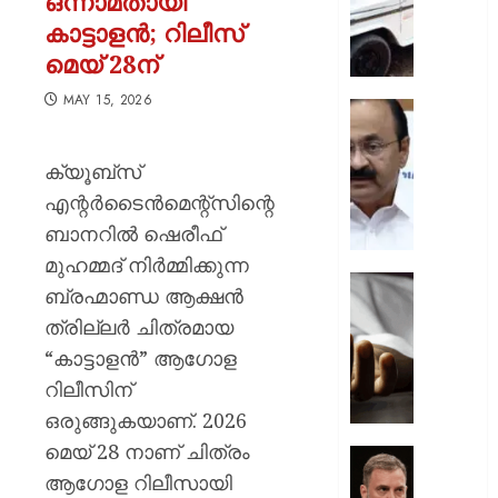
ഒന്നാമതായി
ചുമത്ത
കാട്ടാളൻ; റിലീസ്
നടപടി;
മെയ് 28ന്
ഉദ്യോ
സസ്പ
MAY 15, 2026
ചെയ്ത
സ്വാതന്
ശക്തമ
ദിനാ
പ്രതിഷ
ചടങ്ങു
ക്യൂബ്സ്
വന്ദേമ
എന്റർടൈൻമെന്റ്സിന്റെ
AUGUST
മുഴുവന
7, 2026
ബാനറിൽ ഷെരീഫ്
പാടണമെ
നിർദ്ദേ
0
മുഹമ്മദ്‌ നിർമ്മിക്കുന്ന
നൽകി
യുപിയ
ബ്രഹ്മാണ്ഡ ആക്ഷൻ
പൊതു
ഞെട്ടിച്ച്
ത്രില്ലർ ചിത്രമായ
വകുപ്പ്
ക്രൂരത
“കാട്ടാളൻ” ആഗോള
വഴക്ക്
AUGUST
മാറ്റാൻ
റിലീസിന്
7, 2026
ചെന്ന
ഒരുങ്ങുകയാണ്. 2026
മകളെ
0
മെയ് 28 നാണ് ചിത്രം
പശുവി
ജെൻസ
തളയ്ക്ക
ആഗോള റിലീസായി
തലമുറ