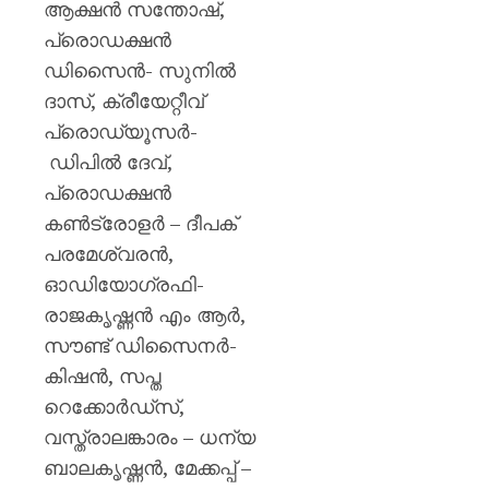
ആക്ഷൻ സന്തോഷ്,
പ്രൊഡക്ഷൻ
ഡിസൈൻ- സുനിൽ
ദാസ്, ക്രീയേറ്റീവ്
പ്രൊഡ്യൂസർ-
ഡിപിൽ ദേവ്,
പ്രൊഡക്ഷൻ
കൺട്രോളർ – ദീപക്
പരമേശ്വരൻ,
ഓഡിയോഗ്രഫി-
രാജകൃഷ്ണൻ എം ആർ,
സൗണ്ട് ഡിസൈനർ-
കിഷൻ, സപ്ത
റെക്കോർഡ്‌സ്,
വസ്ത്രാലങ്കാരം – ധന്യ
ബാലകൃഷ്ണൻ, മേക്കപ്പ് –