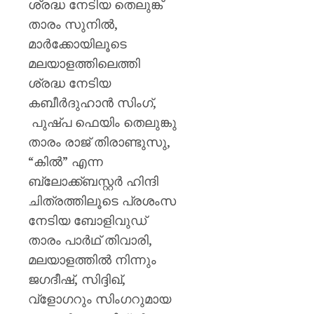
ശ്രദ്ധ നേടിയ തെലുങ്ക്
താരം സുനിൽ,
മാർക്കോയിലൂടെ
മലയാളത്തിലെത്തി
ശ്രദ്ധ നേടിയ
കബീർദുഹാൻ സിംഗ്,
പുഷ്പ ഫെയിം തെലുങ്കു
താരം രാജ് തിരാണ്ടുസു,
“കിൽ” എന്ന
ബ്ലോക്ക്ബസ്റ്റർ ഹിന്ദി
ചിത്രത്തിലൂടെ പ്രശംസ
നേടിയ ബോളിവുഡ്
താരം പാർഥ് തിവാരി,
മലയാളത്തിൽ നിന്നും
ജഗദീഷ്, സിദ്ദിഖ്,
വ്ളോഗറും സിംഗറുമായ