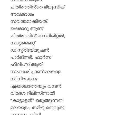
ചിത്രത്തിൻ്റെ മ്യൂസിക്
അവകാശം
സ്വന്തമാക്കിയത്.
ഷെമാറൂ ആണ്
ചിത്രത്തിൻ്റെ ഡിജിറ്റൽ,
സാറ്റലൈറ്റ്
ഡിസ്ട്രിബ്യൂഷൻ
പാർട്ണർ. ഫാർസ്
ഫിലിംസ് ആയി
സഹകരിച്ചാണ് മലയാള
സിനിമ കണ്ട
എക്കാലത്തേയും വമ്പൻ
വിദേശ റിലീസിനായി
“കാട്ടാളൻ” ഒരുങ്ങുന്നത്.
മലയാളം, തമിഴ്, തെലുങ്ക്,
കന്നഡ, ഹിന്ദി