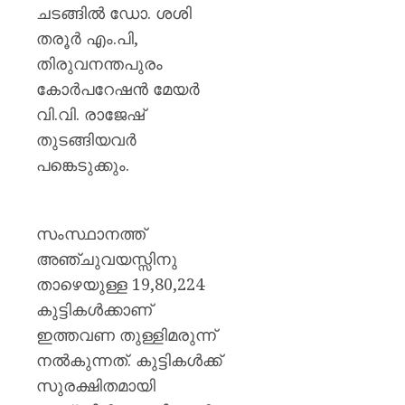
മഞ്ജു
ചടങ്ങിൽ ഡോ. ശശി
പിള്ള
തരൂർ എം.പി,
തിരുവനന്തപുരം
AUGUST
7, 2026
കോർപറേഷൻ മേയർ
0
വി.വി. രാജേഷ്‌
തുടങ്ങിയവർ
പങ്കെടുക്കും.
സംസ്ഥാനത്ത്
അഞ്ചുവയസ്സിനു
താഴെയുള്ള 19,80,224
കുട്ടികൾക്കാണ്
ഇത്തവണ തുള്ളിമരുന്ന്
നൽകുന്നത്. കുട്ടികൾക്ക്
സുരക്ഷിതമായി