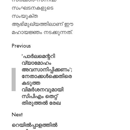
സംഘടനകളുടെ
സംയുക്ത
ആഭിമുഖ്യത്തിലാണ് ഈ
മഹായജ്ഞം നടക്കുന്നത്.
Previous
​’പാർലമെന്ററി
വ്യാമോഹം
അവസാനിപ്പിക്കണം’;
നേതാക്കൾക്കെതിരെ
കടുത്ത
വിമർശനവുമായി
സിപിഎം തെറ്റ്
തിരുത്തൽ രേഖ
Next
റെയിൽപ്പാളത്തിൽ