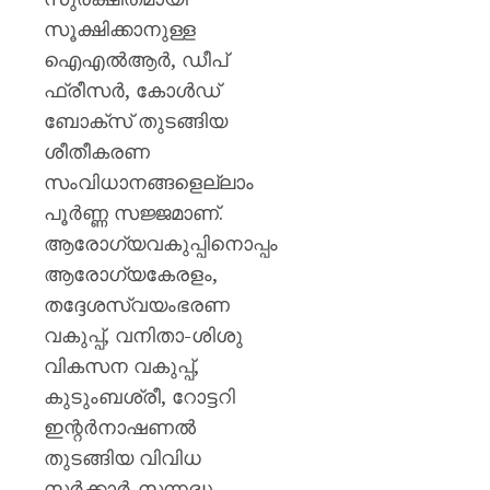
സൂക്ഷിക്കാനുള്ള
ഐഎൽആർ, ഡീപ്
ഫ്രീസർ, കോൾഡ്
ബോക്സ് തുടങ്ങിയ
ശീതീകരണ
സംവിധാനങ്ങളെല്ലാം
പൂർണ്ണ സജ്ജമാണ്.
ആരോഗ്യവകുപ്പിനൊപ്പം
ആരോഗ്യകേരളം,
തദ്ദേശസ്വയംഭരണ
വകുപ്പ്, വനിതാ-ശിശു
വികസന വകുപ്പ്,
കുടുംബശ്രീ, റോട്ടറി
ഇന്റർനാഷണൽ
തുടങ്ങിയ വിവിധ
സർക്കാർ-സന്നദ്ധ