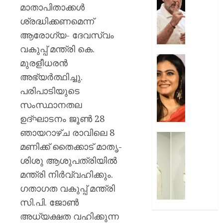
മരകഷ
ചോദ്യങ്
മാതാപിതാക്കൾ
കൊണ്ട്
ഇൻസ്റ്റ
ശ്രദ്ധിക്കണമെന്ന്
അടിച്ചു
മറുപടി
ആരോഗ്യ- ദേവസ്വം
കൊന്ന്
നൽകാ
പിതാവ്
രാഹുൽ
വകുപ്പ് മന്ത്രി കെ.
ഗാന്ധി
52-ാം
മുരളീധരൻ
AUGUST
പുതിയ
വയസ്സി
അഭ്യർത്ഥിച്ചു.
7, 2026
ക്യാമ്
യുവത്
പരിപാടിയുടെ
0
തുളുമ്പു
AUGUST
സൗന്ദര
സംസ്ഥാനതല
7, 2026
കാജോലി
ഉദ്ഘാടനം ജൂൺ 28
ആരോഗ
0
ഞായറാഴ്ച രാവിലെ 8
രഹസ്യ
യുവനട
മണിക്ക് തൈക്കാട് മാതൃ-
അറിയാ
വെല്ലു
സൗന്ദര
ശിശു ആശുപത്രിയിൽ
AUGUST
കിടിലൻ
മന്ത്രി നിർവ്വഹിക്കും.
7, 2026
സ്റ്റൈല
ഗതാഗത വകുപ്പ് മന്ത്രി
ലുക്കിൽ
0
സി.പി. ജോൺ
തിളങ്ങി
നടി
അധ്യക്ഷത വഹിക്കുന്ന