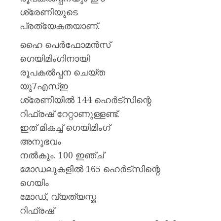
ശ്രേണിയുടെ
പ്രത്യേകതയാണ്.
ഹൈ പെര്‍ഫോമന്‍സ്
ഗെയിമിംഗിനായി
രൂപകല്‍പ്പന ചെയ്ത
യു7എസ്ഇ
ശ്രേണിയില്‍ 144 ഹെര്‍ട്‌സിന്റെ
റിഫ്രഷ് റേറ്റാണുള്ളണ്ട്.
ഇത് മികച്ച് ഗെയിമിംഗ്
അനുഭവം
നല്‍കും. 100 ഇഞ്ച്
മോഡലുകളില്‍ 165 ഹെര്‍ട്‌സിന്റെ
ഗെയിം
മോഡ്, വ്യത്യസ്ത
റിഫ്രഷ്