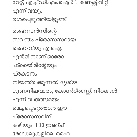
റേറ്റ്, എച്ച്.ഡി.എം.ഐ 2.1 കണക്റ്റിവിറ്റി
എന്നിവയും
ഉള്‍പ്പെടുത്തിയിട്ടുണ്ട്.
ഹൈസന്‍സിന്റെ
സ്വന്തം പ്രോസസറായ
ഹൈ-വ്യൂ എ.ഐ.
എന്‍ജിനാണ് ഓരോ
ഫ്രെയിമിന്റേയും
പ്രകടനം
നിയന്ത്രിക്കുന്നത്. ദൃശ്യ
ഗുണനിലവാരം, കോണ്‍ട്രാസ്റ്റ്, നിറങ്ങള്‍
എന്നിവ തത്സമയം
മെച്ചപ്പെടുത്താന്‍ ഈ
പ്രോസസറിന്
കഴിയും. 100 ഇഞ്ച്
മോഡലുകളിലെ ഹൈ-