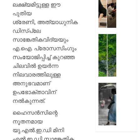
തിരുവന
ലക്ഷ്യമിട്ടുള്ള ഈ
AUGUST
നഗരസ
പുതിയ
7, 2026
വികസ
ശ്രേണി, അത്യാധുനിക
പദ്ധത
0
അവതരിപ്പ
ഡിസ്‌പ്ലേ
മേയർ
തൃശ്ശൂര
സാങ്കേതികവിദ്യയും
വി.വി.
ശക്തമ
എ.ഐ. പ്രോസസിംഗും
രാജേഷ്
മഴ
സംയോജിപ്പിച്ച് കുറഞ്ഞ
:
AUGUST
കുതിര
ചിലവില്‍ ഉയര്‍ന്ന
7, 2026
തുരങ്കത്
നിലവാരത്തിലുള്ള
മുകളി
0
അനുഭവമാണ്
മണ്ണിടിച്
അടുത്
ഉപഭോക്താവിന്
മണിക്ക
AUGUST
മഴ
നല്‍കുന്നത്.
7, 2026
കനത്തേക
ഹൈസന്‍സിന്റെ
അതീവ
0
ജാഗ്ര
നൂതനമായ
നിർദ്ദേ
യു.എല്‍.ഇ.ഡി മിനി
വിവിധ
എല്‍.ഇ.ഡി സാങ്കേതിക