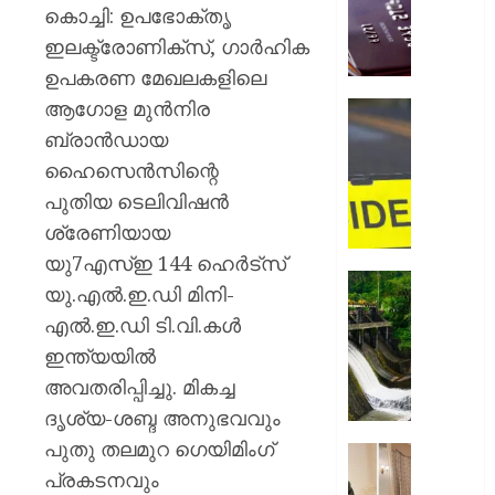
അറിയിക
കൊച്ചി: ഉപഭോക്തൃ
ബ്ലോക്ക
ഇലക്ട്രോണിക്‌സ്, ഗാര്‍ഹിക
ചെയ്ത
ഉപകരണ മേഖലകളിലെ
നടപടി
ആഗോള മുന്‍നിര
തിരിച്ചടി
ചിങ്ങവന
ബാങ്ക്
എം.സി
ബ്രാന്‍ഡായ
ഉപഭോക
റോഡി
ഹൈസെന്‍സിന്റെ
നഷ്ടപര
വാഹനാ
പുതിയ ടെലിവിഷന്‍
നൽകാ
കാറും
വിധി
ശ്രേണിയായ
ലോറിയ
കൂട്ടിയിടിച
യു7എസ്ഇ 144 ഹെര്‍ട്‌സ്
AUGUST
മൂന്ന്
മഴ
യു.എല്‍.ഇ.ഡി മിനി-
7, 2026
പേർക്ക്
ശക്തമ
എല്‍.ഇ.ഡി ടി.വി.കള്‍
പരിക്കേറ്
0
കെഎസ
വൻ
ഇന്ത്യയില്‍
ഡാമുക
ഗതാഗതക്
റെഡ്
അവതരിപ്പിച്ചു. മികച്ച
അലേർട്ട
ദൃശ്യ-ശബ്ദ അനുഭവവും
AUGUST
ഇടുക്ക
7, 2026
പുതു തലമുറ ഗെയിമിംഗ്
യാത്രാവ
അമേരിക
ജാഗ്രത
പ്രകടനവും
0
സന്ദർശ