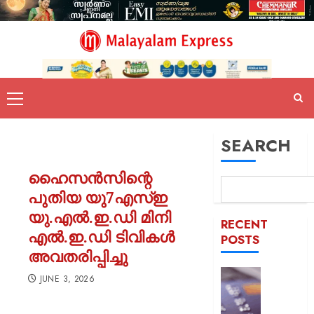
SEARCH
ഹൈസന്‍സിന്റെ
പുതിയ യു7എസ്ഇ
യു.എല്‍.ഇ.ഡി മിനി
RECENT
എല്‍.ഇ.ഡി ടിവികള്‍
POSTS
അവതരിപ്പിച്ചു
ഡെബിറ്റ
JUNE 3, 2026
കാർഡ്
മുൻകൂട്ട