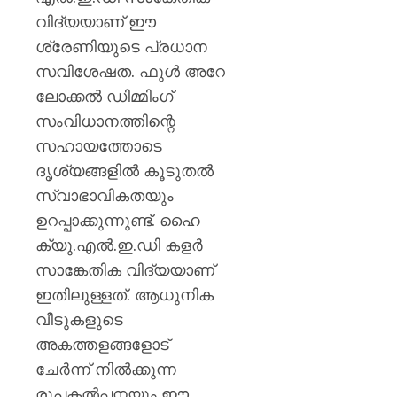
ജില്ലക
വിദ്യയാണ് ഈ
അവധിയ
പ്രഖ്യാ
ശ്രേണിയുടെ പ്രധാന
സവിശേഷത. ഫുള്‍ അറേ
AUGUST
ലോക്കല്‍ ഡിമ്മിംഗ്
7, 2026
സംവിധാനത്തിന്റെ
0
സഹായത്തോടെ
ദൃശ്യങ്ങളില്‍ കൂടുതല്‍
സ്വാഭാവികതയും
ഉറപ്പാക്കുന്നുണ്ട്. ഹൈ-
ക്യു.എല്‍.ഇ.ഡി കളര്‍
സാങ്കേതിക വിദ്യയാണ്
ഇതിലുള്ളത്. ആധുനിക
വീടുകളുടെ
അകത്തളങ്ങളോട്
ചേര്‍ന്ന് നില്‍ക്കുന്ന
രൂപകല്‍പ്പനയും ഈ