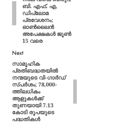
ബി. എഫ്. എ,
ഡിപ്ലോമ
പ്രവേശനം;
ഓൺലൈൻ
അപേക്ഷകള്‍ ജൂണ്‍
15 വരെ
Next
സാമൂഹിക
പ്രതിബദ്ധതയിൽ
നന്മയുടെ വി-ഗാർഡ്
സ്പർശം; 78,000-
ത്തിലധികം
ആളുകൾക്ക്
തുണയായി 7.13
കോടി രൂപയുടെ
പദ്ധതികൾ