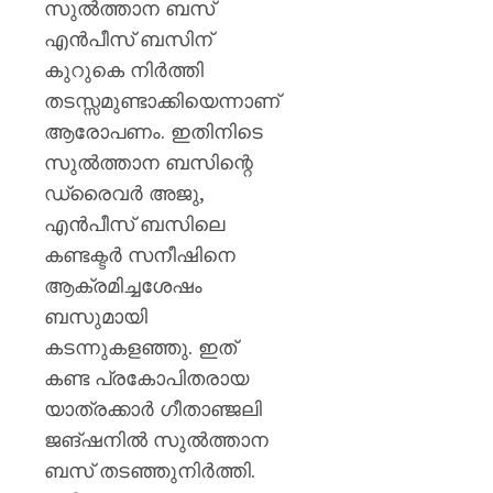
സുൽത്താന ബസ്
എൻപീസ് ബസിന്
കുറുകെ നിർത്തി
തടസ്സമുണ്ടാക്കിയെന്നാണ്
ആരോപണം. ഇതിനിടെ
സുൽത്താന ബസിന്റെ
ഡ്രൈവർ അജു,
എൻപീസ് ബസിലെ
കണ്ടക്ടർ സനീഷിനെ
ആക്രമിച്ചശേഷം
ബസുമായി
കടന്നുകളഞ്ഞു. ഇത്
കണ്ട പ്രകോപിതരായ
യാത്രക്കാർ ഗീതാഞ്ജലി
ജങ്ഷനിൽ സുൽത്താന
ബസ് തടഞ്ഞുനിർത്തി.