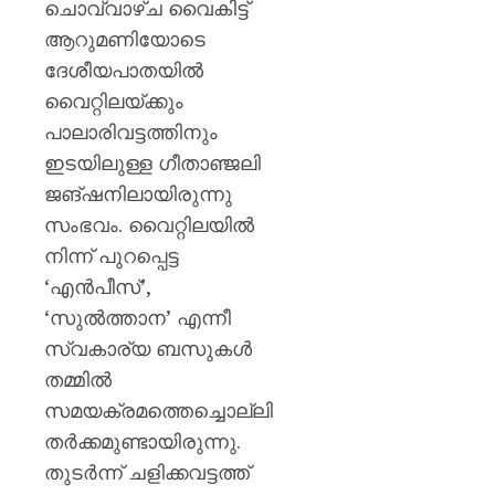
മഞ്ജു
ചൊവ്വാഴ്ച വൈകിട്ട്
പിള്ള
ആറുമണിയോടെ
ദേശീയപാതയിൽ
AUGUST
7, 2026
വൈറ്റിലയ്ക്കും
0
പാലാരിവട്ടത്തിനും
ഇടയിലുള്ള ഗീതാഞ്ജലി
ജങ്ഷനിലായിരുന്നു
സംഭവം. വൈറ്റിലയിൽ
നിന്ന് പുറപ്പെട്ട
‘എൻപീസ്’,
‘സുൽത്താന’ എന്നീ
സ്വകാര്യ ബസുകൾ
തമ്മിൽ
സമയക്രമത്തെച്ചൊല്ലി
തർക്കമുണ്ടായിരുന്നു.
തുടർന്ന് ചളിക്കവട്ടത്ത്