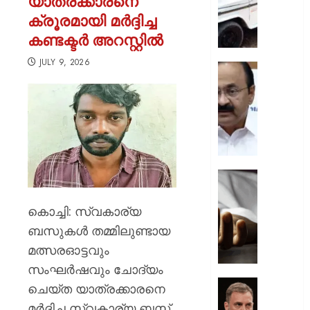
യാത്രക്കാരനെ
ചുമത്ത
ക്രൂരമായി മർദ്ദിച്ച
നടപടി;
കണ്ടക്ടർ അറസ്റ്റിൽ
ഉദ്യോ
സസ്പ
JULY 9, 2026
ചെയ്ത
സ്വാതന്
ശക്തമ
ദിനാ
പ്രതിഷ
ചടങ്ങു
വന്ദേമ
AUGUST
മുഴുവന
7, 2026
പാടണമെ
നിർദ്ദേ
0
നൽകി
യുപിയ
പൊതു
ഞെട്ടിച്ച്
വകുപ്പ്
ക്രൂരത
കൊച്ചി: സ്വകാര്യ
വഴക്ക്
ബസുകൾ തമ്മിലുണ്ടായ
AUGUST
മാറ്റാൻ
7, 2026
മത്സരഓട്ടവും
ചെന്ന
മകളെ
സംഘർഷവും ചോദ്യം
0
പശുവി
ജെൻസ
ചെയ്ത യാത്രക്കാരനെ
തളയ്ക്ക
തലമുറ
മർദിച്ച സ്വകാര്യ ബസ്