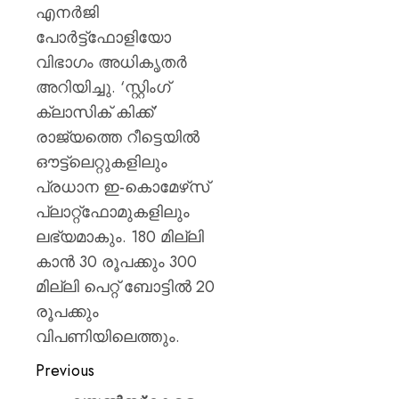
പയ്യന്
എനർജി
തഹസിൽ
പോർട്ട്ഫോളിയോ
സസ്‌
വിഭാഗം അധികൃതർ
AUGUST
അറിയിച്ചു. ‘സ്റ്റിംഗ്
8, 2026
ക്ലാസിക് കിക്ക്’
0
രാജ്യത്തെ റീട്ടെയിൽ
ഔട്ട്ലെറ്റുകളിലും
പ്രധാന ഇ-കൊമേഴ്‌സ്
പ്ലാറ്റ്ഫോമുകളിലും
ലഭ്യമാകും. 180 മില്ലി
കാൻ 30 രൂപക്കും 300
മില്ലി പെറ്റ് ബോട്ടിൽ 20
രൂപക്കും
വിപണിയിലെത്തും.
Previous