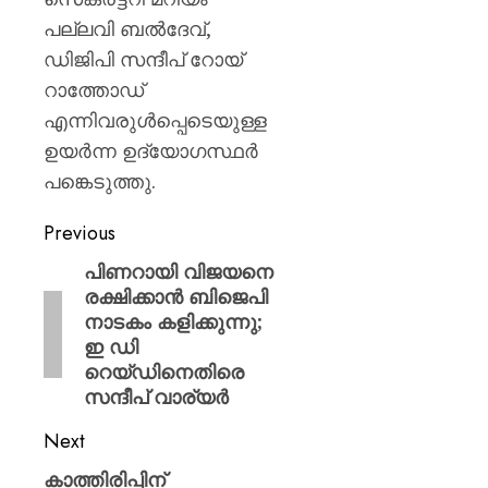
പല്ലവി ബൽദേവ്,
ഡിജിപി സന്ദീപ് റോയ്
റാത്തോഡ്
എന്നിവരുൾപ്പെടെയുള്ള
ഉയർന്ന ഉദ്യോഗസ്ഥർ
പങ്കെടുത്തു.
Previous
പിണറായി വിജയനെ
രക്ഷിക്കാൻ ബിജെപി
നാടകം കളിക്കുന്നു;
ഇ ഡി
റെയ്ഡിനെതിരെ
സന്ദീപ് വാര്യർ
Next
കാത്തിരിപ്പിന്