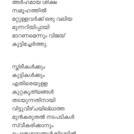
അർഹമായ ശിക്ഷ
സമൂഹത്തിൽ
മറ്റുള്ളവർക്ക് ഒരു വലിയ
മുന്നറിയിപ്പായി
മാറണമെന്നും വിജയ്
കൂട്ടിച്ചേർത്തു.
സ്ത്രീകൾക്കും
കുട്ടികൾക്കും
എതിരെയുള്ള
കുറ്റകൃത്യങ്ങൾ
തടയുന്നതിനായി
വിട്ടുവീഴ്ചയില്ലാത്ത
മുൻകരുതൽ നടപടികൾ
സ്വീകരിക്കാനും
പൊതുജനങ്ങൾക്കിടയിൽ