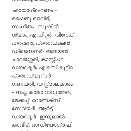
ഛായാഗ്രഹണം –
ഷൈജു ഖാലിദ്,
സംഗീതം- സുഷിൻ
ശ്യാം. എഡിറ്റർ- വിവേക്
ഹർഷൻ, പ്രൊഡക്ഷൻ
ഡിസൈനർ- അജയൻ
ചാലിശ്ശേരി, കാസ്റ്റിംഗ്
ഡയറക്ടർ/ എക്സികുട്ടീവ്
പ്രൊഡ്യൂസർ –
ഗണപതി, വസ്ത്രാലങ്കാരം
– സപ്ന കാജാ റാവുത്തർ,
മേക്കപ്പ്- റോണക്സ്
സേവ്യർ, ആർട്ട്
ഡയറക്ടർ- ഇന്ദുലാൽ
കാവീട്, ഓഡിയോഗ്രഫി