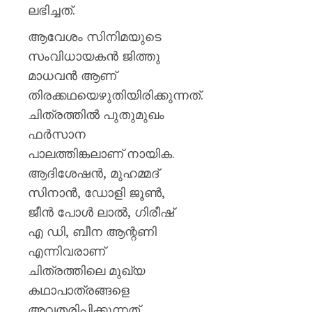
ലഭിച്ചത്.
AUGUST
6, 2026
ആവേശം സിനിമയുടെ
0
സംവിധായകൻ ജിത്തു
മാധവൻ ആണ്
തിരക്കഥയെഴുതിയിരിക്കുന്നത്.
ചിത്രത്തിൽ പുതുമുഖം
ഫർസാന
പാലത്തിങ്കലാണ് നായിക.
ആദിശേഷൻ, മുഹമ്മദ്
സിനാൻ, ഡോളി ജൂൺ,
ജീൻ പോൾ ലാൽ, ഗിരീഷ്
എ ഡി, ബീന ആന്റണി
എന്നിവരാണ്
ചിത്രത്തിലെ മുഖ്യ
കഥാപാത്രങ്ങളെ
അവതരിപ്പിക്കുന്നത്.