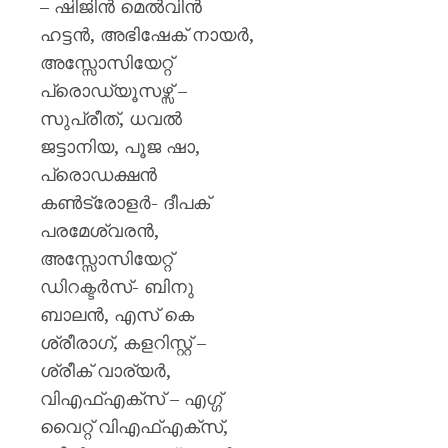
– ഷിജിൻ മെൽവിൻ
ഹട്ടൻ, അഭിഷേക് നായർ,
അസ്സോസിയേറ്റ്
പ്രൊഡ്യൂസഴ്സ് –
സുപ്രീത്, ധവൽ
ജട്ടാനിയ, പൂജ ഷാ,
പ്രൊഡക്ഷൻ
കൺട്രോളർ- ദീപക്
പരമേശ്വരൻ,
അസ്സോസിയേറ്റ്
ഡിറക്ടർസ്- ബിനു
ബാലൻ, എസ് കെ
ശ്രീരാഗ്, കളറിസ്റ്റ് –
ശ്രീക് വാര്യർ,
വിഎഫ്എക്സ് – എഗ്ഗ്
വൈറ്റ് വിഎഫ്എക്സ്,