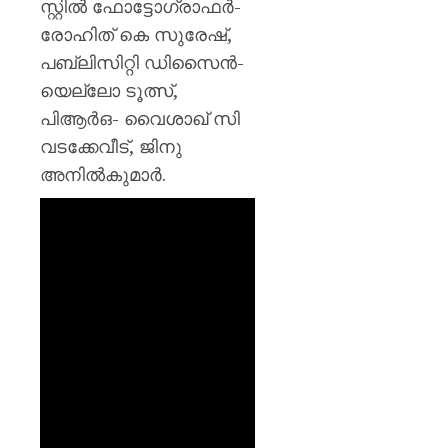
സ്റ്റിൽ ഫോട്ടോഗ്രാഫർ-
രോഹിത് കെ സുരേഷ്,
പബ്ലിസിറ്റി ഡിസൈൻ-
യെല്ലോ ടൂത്സ്,
പിആർഒ- വൈശാഖ് സി
വടക്കേവീട്, ജിനു
അനിൽകുമാർ.