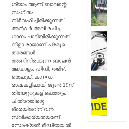
അലേർട്ട
ശ്യാം ആണ് ബാലന്റെ
AUGUST
നിയന്ത
സംഗീതം
7, 2026
മറികടന്ന
നിർവഹിച്ചിരിക്കുന്നത്.
പ്രവര്‍
0
M
അൻവർ അലി രചിച്ച
M
ഹൈക്ക
ഗാനം പാടിയിരിക്കുന്നത്
മണിയു
ഇടപെട്ട
നിളാ രാജാണ്. പ്രമുഖ
സഹോ
ഡോക്ടർ
താരങ്ങൾ
നടത്തുന
സമരം
സിപ്
പിൻവലിച
അണിനിരക്കുന്ന ബാലൻ
ലൈൻ
ഒപി
മലയാളം, ഹിന്ദി, തമിഴ്,
പൂട്ടിച്ച്
സേവനങ
തെലുങ്ക്, കന്നഡ
അധിക
സാധാ
ഹോസ്റ്
ഭാഷകളിലായി ജൂൺ 19ന്
നിലയിലേ
അങ്കണ
AUGUST
ഭീകരാന്
തിയേറ്ററുകളിലെത്തും.
6, 2026
AUGUST
സൃഷ്ടിച്ച
ചിത്രത്തിന്റെ
6, 2026
0
കാറപക
ട്രെയിലറിന് വൻ
മദ്യലഹ
0
സ്വീകാര്യതയാണ്
ഡ്രൈ
കസ്റ്റ
സോഷ്യൽ മീഡിയയിൽ