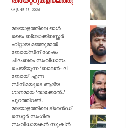
തിയേറ്ററുകളിലെത്തും
ക്യാമ്പ
നേരെ
JUNE 13, 2026
ഹൂതിക
നടത്തി
മലയാളത്തിലെ ഓൾ
ആക്രമ
സ്വാതന്
മുപ്പതി
ദിനത്തില
ടൈം ബ്ലോക്ക്ബസ്റ്റർ
സൈനിക
പ്രധാനമ
ഹിറ്റായ മഞ്ഞുമ്മൽ
ദാരുണാ
നരേന്ദ്
ബോയ്‌സിന് ശേഷം
മോദി
AUGUST
ചിദംബരം സംവിധാനം
വിദ്യാര
7, 2026
അഭിസ
ചെയ്യുന്ന ‘ബാലൻ- ദി
ചെയ്യ
0
ബോയ്’ എന്ന
:
ആർ.
സിനിമയുടെ ആദ്യ
അഭിജിത്
സുഗതന
ദീപ്കെ
ഗാനമായ ‘താക്കോൽ..’
നൽകി
എസ്കോർട
പുറത്തിറങ്ങി.
AUGUST
പരോൾ
മലയാളത്തിലെ ട്രെൻഡ്
7, 2026
റദ്ദാക്കി
സെറ്റർ സംഗീത
ആഭ്യന്
0
കനത്ത
വകുപ്പ്
സംവിധായകൻ സുഷിൻ
മഴക്കി