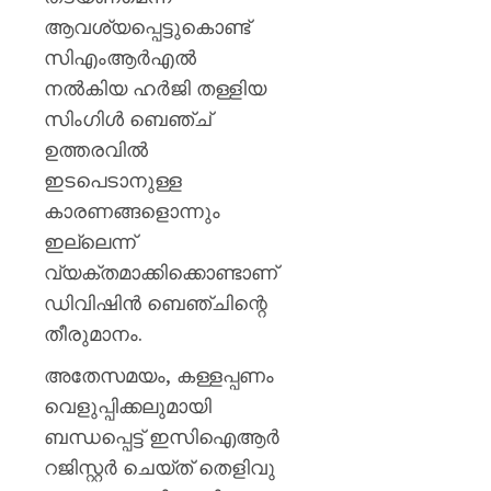
ആവശ്യപ്പെട്ടുകൊണ്ട്
സിഎംആർഎൽ
നൽകിയ ഹർജി തള്ളിയ
സിംഗിൾ ബെഞ്ച്
ഉത്തരവിൽ
ഇടപെടാനുള്ള
കാരണങ്ങളൊന്നും
ഇല്ലെന്ന്
വ്യക്തമാക്കിക്കൊണ്ടാണ്
ഡിവിഷിൻ ബെഞ്ചിന്റെ
തീരുമാനം.
അതേസമയം, കള്ളപ്പണം
വെളുപ്പിക്കലുമായി
ബന്ധപ്പെട്ട് ഇസിഐആർ
റജിസ്റ്റർ ചെയ്ത് തെളിവു