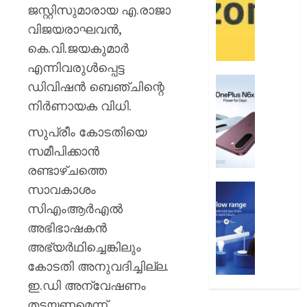
12
ആമസ
ജസ്റ്റിസുമാരായ എ.രാജാ
വരെ
പേ
വിജയരാഘവൻ,
കെ.വി.ജയകുമാർ
AUGUST
AUGUST
9, 2026
9, 2026
എന്നിവരുൾപ്പെട്ട
0
വൺപ്ല
0
ഡിവിഷൻ ബെഞ്ചിന്റെ
എൻ6എ
നിർണായക വിധി.
അവതരിപ്
സുപ്രീം കോടതിയെ
AUGUST
സമീപിക്കാൻ
9, 2026
രണ്ടാഴ്ചത്തെ
0
സാവകാശം
ഫിലിപ്സ്
ഫോക്കസ
സിഎംആർഎൽ
ലൈറ്റ
അഭിഭാഷകൻ
അവതരിപ്
അഭ്യർഥിച്ചെങ്കിലും
AUGUST
കോടതി അനുവദിച്ചില്ല.
9, 2026
ഇ.ഡി അന്വേഷണം
0
തടയണമെന്ന്