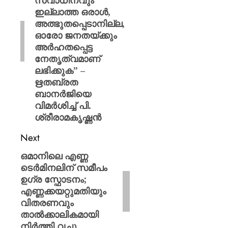
സ്വാധീനവും
ഇല്ലാത്ത ഒരാൾ,
അത്ഭുതപ്പെടാനില്ല,
ഓരോ ജനതയ്ക്കും
അർഹതപ്പെട്ട
നേതൃത്വമാണ്
ലഭിക്കുക” –
ഋതബ്രത
ബാനർജിയെ
വിമർശിച്ച് പി.
ശ്രീരാമകൃഷ്ണൻ
Next
ഒമാനിലെ എണ്ണ
ടെർമിനലിന് സമീപം
ഉ​ഗ്ര സ്ഫോടനം;
എണ്ണക്കയറ്റുമതിയും
വിതരണവും
താൽക്കാലികമായി
നിർത്തി വച്ചു