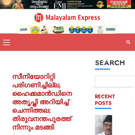
SEARCH
സീനിയോറിറ്റി
പരിഗണിച്ചില്ല,
ഹൈക്കമാന്‍ഡിനെ
RECENT
അതൃപ്തി അറിയിച്ച്
POSTS
ചെന്നിത്തല;
തിരുവനന്തപുരത്ത്
ഒരാള്‍ക്ക
ഒരു
നിന്നും മടങ്ങി
പദവി: