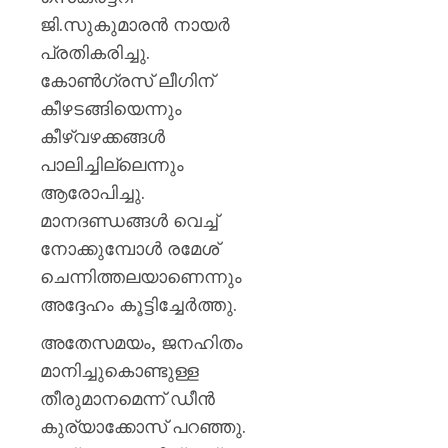
കണ്ണൂർ
ജി.സുകുമാരൻ നായര്‍
എഡിഎ
പ്രതികരിച്ചു.
AUGUST
കോൺഗ്രസ് ലീഗിന്
7, 2026
കീഴടങ്ങിയെന്നും
0
കീഴ്‍വഴക്കങ്ങൾ
പാലിച്ചില്ലെന്നും
ആരോപിച്ചു.
മാനദണ്ഡങ്ങൾ വെച്ച്
നോക്കുമ്പോൾ രമേശ്‌
ചെന്നിത്തലയാണെന്നും
അദ്ദേഹം കൂട്ടിച്ചേര്‍ത്തു.
അതേസമയം, ജനഹിതം
മാനിച്ചുകൊണ്ടുള്ള
തീരുമാനമെന്ന് ഡീൻ
കുര്യാക്കോസ് പറഞ്ഞു.