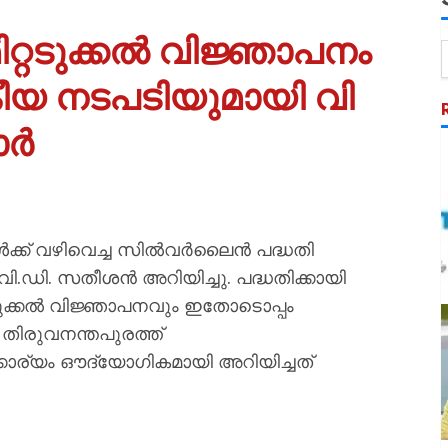
റടുക്കൽ വിജ്ഞാപനം
ജനകീയ നടപടിയുമായി വി
ാർ
ങൾക്ക് വഴിവെച്ച സിൽവർലൈൻ പദ്ധതി
ി വി.ഡി. സതീശൻ അറിയിച്ചു. പദ്ധതിക്കായി
്റെടുക്കൽ വിജ്ഞാപനവും ഇതോടൊപ്പം
ി. തിരുവനന്തപുരത്ത്
കാര്യം ഔദ്യോഗികമായി അറിയിച്ചത്