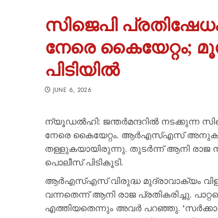
സിജെപി പ്രതിഷേധം:
നേരെ കൈയേറ്റം; മൂ
പിടിയിൽ
JUNE 6, 2026
ന്യൂഡൽഹി: ജന്തർമന്ദറിൽ നടക്കുന്ന സി
നേരെ കൈയേറ്റം. ആർഎസ്എസ് അനുകൂല മുദ
തള്ളുകയായിരുന്നു. തുടർന്ന് ആനി രാജ ന
പൊലീസ് പിടികൂടി.
ആർഎസ്എസ് വിരുദ്ധ മുദ്രാവാക്യം വിളിച
വന്നതെന്ന് ആനി രാജ പ്രതികരിച്ചു. പാറ്റയ
എത്തിയതെന്നും അവർ പറഞ്ഞു. ‘സർക്കാ