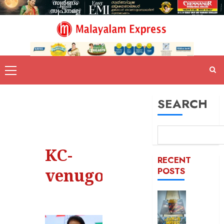
SEARCH
KC-
RECENT
venugopal
POSTS
കൊച്ചി
ഹണ്ടർ
ആഘോഷ