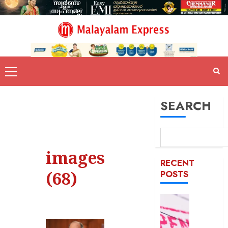
SEARCH
images
RECENT
(68)
POSTS
രക്ഷാപ
മരിച്ച
രാജേഷി