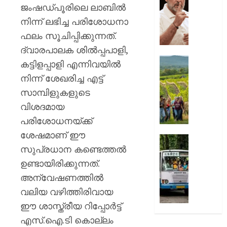
സമരത്ത
ജംഷഡ്പൂരിലെ ലാബിൽ
2026
പിന്തു
നിന്ന് ലഭിച്ച പരിശോധനാ
0
രാഹുൽ
ഫലം സൂചിപ്പിക്കുന്നത്.
ഗാന്ധി;
ജാർഖണ
ദ്വാരപാലക ശിൽപ്പപാളി,
പ്രതി
ലൗഡണി
കട്ടിളപ്പാളി എന്നിവയിൽ
സർക്കാ
ഇപ്പോ
നിന്ന് ശേഖരിച്ച എട്ട്
തലവേദ
യാത്ര
സാമ്പിളുകളുടെ
ചെയ്യ
AUGUST
അഞ്ച്
വിശദമായ
10,
കാരണങ
2026
പരിശോധനയ്ക്ക്
ശേഷമാണ് ഈ
0
AUGUST
‘പ്രിയദ
10,
സുപ്രധാന കണ്ടെത്തൽ
സൗജന
2026
യാത്ര
ഉണ്ടായിരിക്കുന്നത്.
0
സർക്കാ
അന്വേഷണത്തിൽ
ജീവനക്
വലിയ വഴിത്തിരിവായ
ഒഴിവാക
ഈ ശാസ്ത്രീയ റിപ്പോർട്ട്
മുസ്ലിം
ലീഗ്
എസ്.ഐ.ടി കൊല്ലം