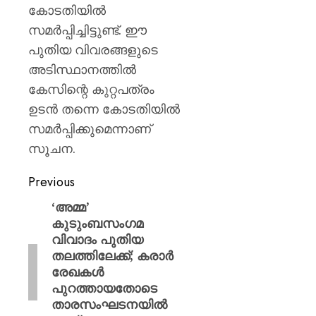
കോടതിയിൽ
AUGUST
സമർപ്പിച്ചിട്ടുണ്ട്. ഈ
10,
2026
പുതിയ വിവരങ്ങളുടെ
0
അടിസ്ഥാനത്തിൽ
കേസിന്റെ കുറ്റപത്രം
ഉടൻ തന്നെ കോടതിയിൽ
സമർപ്പിക്കുമെന്നാണ്
സൂചന.
Previous
‘അമ്മ’
കുടുംബസംഗമ
വിവാദം പുതിയ
തലത്തിലേക്ക്; കരാർ
രേഖകൾ
പുറത്തായതോടെ
താരസംഘടനയിൽ