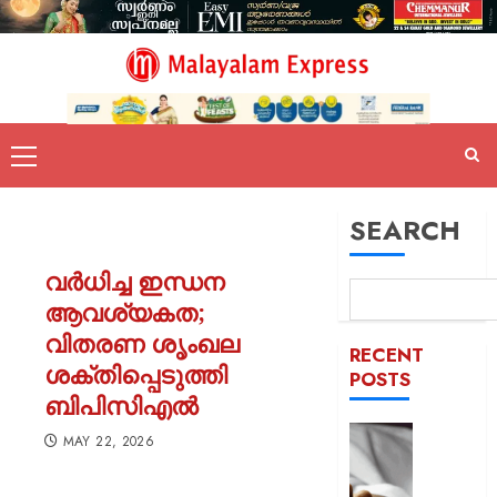
SEARCH
വർധിച്ച ഇന്ധന
ആവശ്യകത;
വിതരണ ശൃംഖല
RECENT
ശക്തിപ്പെടുത്തി
POSTS
ബിപിസിഎൽ
യുപിയ
MAY 22, 2026
ഞെട്ടിച്ച്
ക്രൂരത