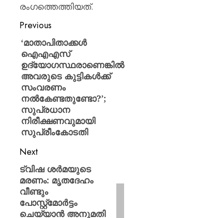
രംഗത്തെത്തിയത്.
Previous
‘മാതാപിതാക്കൾ
ഐഎഎസ്
ഉദ്യോഗസ്ഥരാണെങ്കിൽ
അവരുടെ കുട്ടികൾക്ക്
സംവരണം
നൽകേണ്ടതുണ്ടോ?’;
സുപ്രധാന
നിരീക്ഷണവുമായി
സുപ്രീംകോടതി
Next
ട്വിഷ ശർമയുടെ
മരണം: മൃതദേഹം
വീണ്ടും
പോസ്റ്റ്മോർട്ടം
ചെയ്യാൻ അനുമതി