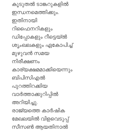
മുൻ
കൂടുതൽ ടാങ്കറുകളിൽ
ധനമന്ത്
ഇന്ധനമെത്തിക്കും.
കെ.എൻ
ഇതിനായി
ബാലഗ
റിഫൈനറികളും
AUGUST
ഡിപ്പോകളും റീട്ടെയ്ൽ
7, 2026
ശൃംഖലകളും ഏകോപിച്ച്
0
മുഴുവൻ സമയ
നിരീക്ഷണം
കാര്യക്ഷമമാക്കിയെന്നും
ബിപിസിഎൽ
പുറത്തിറക്കിയ
വാർത്താക്കുറിപ്പിൽ
അറിയിച്ചു.
രാജ്യത്തെ കാർഷിക
മേഖലയിൽ വിളവെടുപ്പ്
സീസൺ ആയതിനാൽ