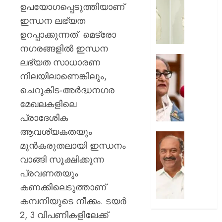
സൗന്ദര
ഉപയോഗപ്പെടുത്തിയാണ്
AUGUST
കിടിലൻ
ഇന്ധന ലഭ്യത
7, 2026
സ്റ്റൈല
ഉറപ്പാക്കുന്നത്. മെട്രോ
ലുക്കിൽ
0
നഗരങ്ങളിൽ ഇന്ധന
തിളങ്ങി
നടി
മുൻ
ലഭ്യത സാധാരണ
മഞ്ജു
ബംഗ്ലാ
നിലയിലാണെങ്കിലും,
പിള്ള
പ്രധാനമ
ചെറുകിട-അർദ്ധനഗര
പരാമർ
AUGUST
മേഖലകളിലെ
ഇടപെടില
7, 2026
ഇന്ത്യ;
പ്രാദേശിക
നയപര
0
ആവശ്യകതയും
നിലപാട
ക്ഷേമ
മുൻകരുതലായി ഇന്ധനം
വ്യക്തമ
പെൻഷ
ഇന്ത്യ.
വാങ്ങി സൂക്ഷിക്കുന്ന
വിതരണ
പുതിയ
പ്രവണതയും
AUGUST
ഉത്തരവ
കണക്കിലെടുത്താണ്
7, 2026
ജനവിരുദ
കമ്പനിയുടെ നീക്കം. ടയർ
ശക്തമ
0
പ്രതിഷ
2, 3 വിപണികളിലേക്ക്