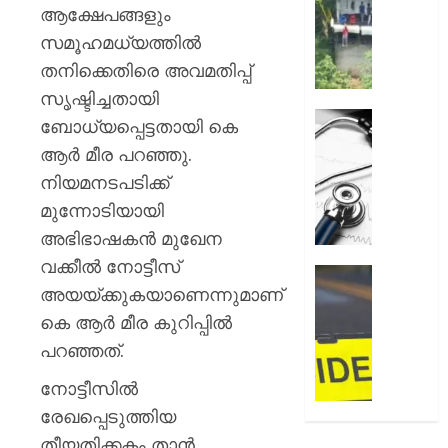
അലേർട്ട
ആക്ഷേപങ്ങളും
AUGUST
നിയന്ത
സമൂഹമധ്യത്തില്‍
7, 2026
മറികടന്ന
തനിക്കെതിരെ അവമതിപ്പ്
പ്രവര്‍
0
M
സൃഷ്ടിച്ചതായി
M
ഹൈക്ക
ബോധ്യപ്പെട്ടതായി കെ
മണിയു
ഇടപെട്ട
ആര്‍ മീര പറഞ്ഞു.
സഹോ
ഡോക്ടർ
നിയമനടപടിക്ക്
നടത്തുന
സമരം
സിപ്
പിൻവലിച
മുന്നോടിയായി
ലൈൻ
ഒപി
അഭിഭാഷകന്‍ മുഖേന
പൂട്ടിച്ച്
സേവനങ
വക്കീല്‍ നോട്ടീസ്
അധിക
സാധാ
ഹോസ്റ്
അയയ്ക്കുകയാണെന്നുമാണ്
നിലയിലേ
അങ്കണ
AUGUST
ഭീകരാന്
കെ ആര്‍ മീര കുറിപ്പില്‍
6, 2026
AUGUST
സൃഷ്ടിച്ച
പറഞ്ഞത്.
6, 2026
0
കാറപക
മദ്യലഹ
നോട്ടീസില്‍
0
ഡ്രൈ
രേഖപ്പെടുത്തിയ
കസ്റ്റ
തീയതിക്കകം താന്‍