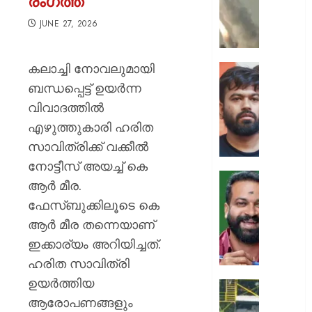
രംഗത്ത്
ക്യാമ്പ
നേരെ
JUNE 27, 2026
ഹൂതിക
നടത്തി
കലാച്ചി നോവലുമായി
ആക്രമ
സ്വാതന്
മുപ്പതി
ദിനത്തില
ബന്ധപ്പെട്ട് ഉയര്‍ന്ന
സൈനിക
പ്രധാനമ
വിവാദത്തില്‍
ദാരുണാ
നരേന്ദ്
എഴുത്തുകാരി ഹരിത
മോദി
AUGUST
സാവിത്രിക്ക് വക്കീല്‍
വിദ്യാര
7, 2026
അഭിസ
നോട്ടീസ് അയച്ച് കെ
ചെയ്യ
0
ആര്‍ മീര.
:
ആർ.
ഫേസ്ബുക്കിലൂടെ കെ
അഭിജിത്
സുഗതന
ദീപ്കെ
ആര്‍ മീര തന്നെയാണ്
നൽകി
എസ്കോർട
ഇക്കാര്യം അറിയിച്ചത്.
AUGUST
പരോൾ
ഹരിത സാവിത്രി
7, 2026
റദ്ദാക്കി
ഉയര്‍ത്തിയ
ആഭ്യന്
0
കനത്ത
വകുപ്പ്
ആരോപണങ്ങളും
മഴക്കി