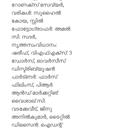
റോണക്‌സ് സേവ്യർ,
വരികൾ: സുഹൈൽ
കോയ, സ്റ്റിൽ
ഫോട്ടോഗ്രാഫർ: അമൽ
സി. സദർ,
നൃത്തസംവിധാനം:
ഷരീഫ്, വിഎഫ്എക്‌സ്: 3
ഡോർസ്, ഓവർസീസ്
ഡിസ്ട്രിബ്യൂഷൻ
പാർട്ണർ: ഫാർസ്
ഫിലിംസ്, പിആർ
ആൻഡ് മാർക്കറ്റിങ്:
വൈശാഖ് സി.
വടക്കേവീട്, ജിനു
അനിൽകുമാർ, ടൈറ്റിൽ
ഡിസൈൻ: ഐഡന്റ്