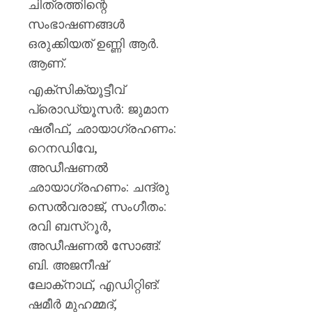
ചിത്രത്തിന്റെ
സംഭാഷണങ്ങൾ
ഒരുക്കിയത് ഉണ്ണി ആർ.
ആണ്.
എക്‌സിക്യൂട്ടീവ്
പ്രൊഡ്യൂസർ: ജുമാന
ഷരീഫ്, ഛായാഗ്രഹണം:
റെനഡിവേ,
അഡീഷണൽ
ഛായാഗ്രഹണം: ചന്ദ്രു
സെൽവരാജ്, സംഗീതം:
രവി ബസ്‌റൂർ,
അഡീഷണൽ സോങ്ങ്:
ബി. അജനീഷ്
ലോക്‌നാഥ്, എഡിറ്റിങ്:
ഷമീർ മുഹമ്മദ്,