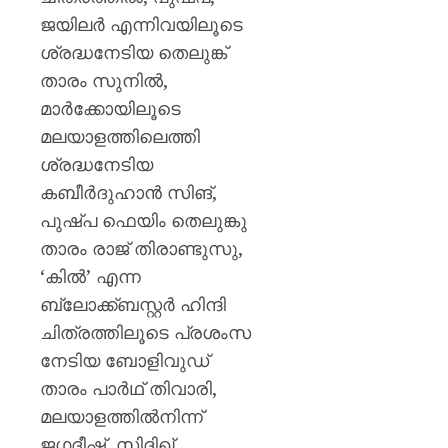
ജയിലർ എന്നിവയിലൂടെ
ശ്രദ്ധനേടിയ തെലുങ്ക്
താരം സുനിൽ,
മാർക്കോയിലൂടെ
മലയാളത്തിലെത്തി
ശ്രദ്ധനേടിയ
കബീർദുഹാൻ സിങ്,
പുഷ്പ ഫെയിം തെലുങ്കു
താരം രാജ് തിരാണ്ടുസു,
‘കിൽ’ എന്ന
ബ്ലോക്ക്ബസ്റ്റർ ഹിന്ദി
ചിത്രത്തിലൂടെ പ്രശംസ
നേടിയ ബോളിവുഡ്
താരം പാർഥ് തിവാരി,
മലയാളത്തിൽനിന്ന്
ജഗദീഷ്, സിദ്ദിഖ്,