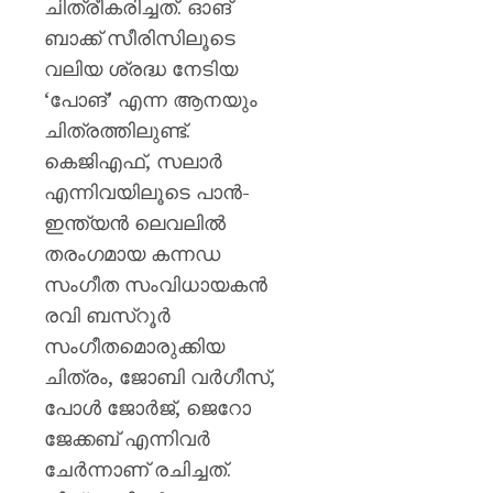
ചിത്രീകരിച്ചത്. ഓങ്
ബാക്ക് സീരിസിലൂടെ
വലിയ ശ്രദ്ധ നേടിയ
‘പോങ്’ എന്ന ആനയും
ചിത്രത്തിലുണ്ട്.
കെജിഎഫ്, സലാർ
എന്നിവയിലൂടെ പാൻ-
ഇന്ത്യൻ ലെവലിൽ
തരംഗമായ കന്നഡ
സംഗീത സംവിധായകൻ
രവി ബസ്റൂർ
സംഗീതമൊരുക്കിയ
ചിത്രം, ജോബി വർഗീസ്,
പോൾ ജോർജ്, ജെറോ
ജേക്കബ് എന്നിവർ
ചേർന്നാണ് രചിച്ചത്.