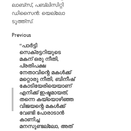
ലാബ്‌സ്, പബ്ലിസിറ്റി
ഡിസൈൻ: യെല്ലോ
ടൂത്ത്‌സ്.
Previous
“പാർട്ടി
സെക്രട്ടറിയുടെ
മകന് ഒരു നീതി,
പ്രതിപക്ഷ
നേതാവിന്റെ മകൾക്ക്
മറ്റൊരു നീതി, ബിനീഷ്
കോടിയേരിയെയാണ്
എനിക്ക് ഇഷ്ടമായത്,
തന്നെ കയ്യൊഴിഞ്ഞ
വിജയന്റെ മകള്‍ക്ക്
വേണ്ടി പോരാടാന്‍
കാണിച്ച
മനസുണ്ടല്ലോ, അത്