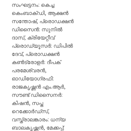
സംഘട്ടനം: കെച്ച
കെംബാക്ഡി, ആക്ഷൻ
സന്തോഷ്, പ്രൊഡക്ഷൻ
ഡിസൈൻ: സുനിൽ
ദാസ്, ക്രിയേറ്റീവ്
പ്രൊഡ്യൂസർ: ഡിപിൽ
ദേവ്, പ്രൊഡക്ഷൻ
കൺട്രോളർ: ദീപക്
പരമേശ്വരൻ,
ഓഡിയോഗ്രഫി:
രാജകൃഷ്ണൻ എം.ആർ,
സൗണ്ട് ഡിസൈനർ:
കിഷൻ, സപ്ത
റെക്കോർഡ്സ്,
വസ്ത്രാലങ്കാരം: ധന്യ
ബാലകൃഷ്ണൻ, മേക്കപ്പ്: