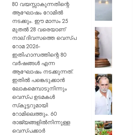
ശക്തമാ
80 വയസ്സാകുന്നതിന്റെ
;
ആഘോഷം റോമില്‍
മൂന്ന്
നടക്കും. ഈ മാസം 25
ജില്ലക
മുതല്‍ 28 വരെയാണ്
റെഡ്
അഭിമന
അലേ‌ർട്ട
കൊലക്
നാല് ദിവസത്തെ വെസ്പ
;
റോമ 2026-
AUGUST
പ്രതികള്
6, 2026
ഇതിഹാസത്തിന്റെ 80
ഒരു
വര്‍ഷങ്ങള്‍ എന്ന
വകുപ്പ്
0
കൂടി
ആഘോഷം നടക്കുന്നത്.
ചുമത്താ
സഹപ്ര
ഇതില്‍ പങ്കെടുക്കാന്‍
കോടതി
ലൈംഗി
ലോകമെമ്പാടുനിന്നും
അനുമത
പീഡിപ്പി
വെസ്പ ഉടമകള്‍
കേസില്
AUGUST
തരുണ്‍
സ്‌കൂട്ടറുമായി
6, 2026
തേജ്പാല
റോമിലെത്തും. 60
കുറ്റക്ക
0
രാജ്യങ്ങളില്‍നിന്നുള്ള
വിചാര
ഓണമാ
വെസ്പക്കാര്‍
വിധി
കേരളത്ത