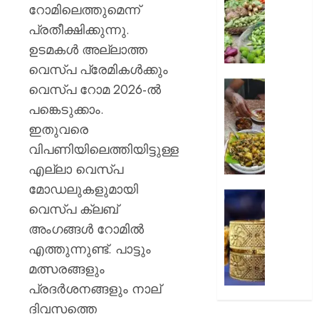
റദ്ദാക്കി
നിത്യ
റോമിലെത്തുമെന്ന്
ബോംബ
സാധനങ്ങ
പ്രതീക്ഷിക്കുന്നു.
ഹൈക്ക
വൻ
ഉടമകള്‍ അല്ലാത്ത
വിലക്കയറ
AUGUST
വെസ്പ പ്രേമികള്‍ക്കും
6, 2026
AUGUST
കള്ളുഷ
വെസ്പ റോമ 2026-ല്‍
6, 2026
0
ഭക്ഷ്യ
പങ്കെടുക്കാം.
ലൈസ
0
ഇതുവരെ
നിർബന്ധ
വിപണിയിലെത്തിയിട്ടുള്ള
AUGUST
എല്ലാ വെസ്പ
6, 2026
മോഡലുകളുമായി
കുതിച്ചു
0
വെസ്പ ക്ലബ്
സ്വർണ
അംഗങ്ങള്‍ റോമില്‍
പവന്
1,09,80
എത്തുന്നുണ്ട്. പാട്ടും
രൂപ
മത്സരങ്ങളും
പ്രദര്‍ശനങ്ങളും നാല്
AUGUST
6, 2026
ദിവസത്തെ