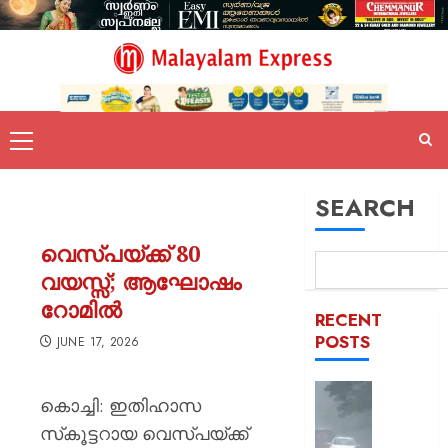
SEARCH
വെസ്പയ്ക്ക് 80
വയസ്സ്; ആഘോഷം
റോമില്‍
RECENT
POSTS
JUNE 17, 2026
സംസ്ഥാ
കൊച്ചി: ഇതിഹാസ
വീണ്ടും
സ്‌കൂട്ടറായ വെസ്പയ്ക്ക്
മഴ