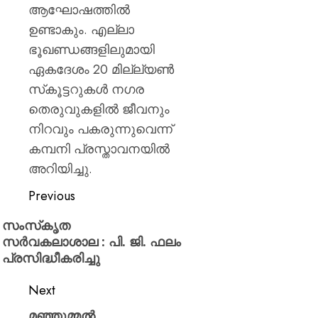
0
ആഘോഷത്തില്‍
ഉണ്ടാകും. എല്ലാ
ഭൂഖണ്ഡങ്ങളിലുമായി
ഏകദേശം 20 മില്ല്യണ്‍
സ്‌കൂട്ടറുകള്‍ നഗര
തെരുവുകളില്‍ ജീവനും
നിറവും പകരുന്നുവെന്ന്
കമ്പനി പ്രസ്താവനയില്‍
അറിയിച്ചു.
Previous
സംസ്‌കൃത
സർവകലാശാല : പി. ജി. ഫലം
പ്രസിദ്ധീകരിച്ചു
Next
മഞ്ഞുമ്മൽ