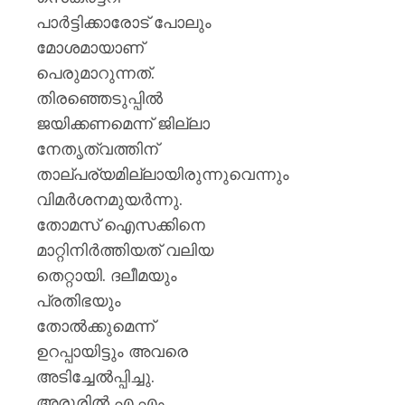
മുൻ
പാർട്ടിക്കാരോട് പോലും
ധനമന്ത്
കെ.എൻ
മോശമായാണ്
ബാലഗ
പെരുമാറുന്നത്.
തിരഞ്ഞെടുപ്പിൽ
AUGUST
7, 2026
ജയിക്കണമെന്ന് ജില്ലാ
0
നേതൃത്വത്തിന്
താല്പര്യമില്ലായിരുന്നുവെന്നും
വിമർശനമുയർന്നു.
തോമസ് ഐസക്കിനെ
മാറ്റിനിർത്തിയത് വലിയ
തെറ്റായി. ദലീമയും
പ്രതിഭയും
തോൽക്കുമെന്ന്
ഉറപ്പായിട്ടും അവരെ
അടിച്ചേൽപ്പിച്ചു.
അരൂരിൽ എ.എം.