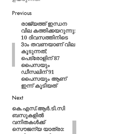
Previous
രാജ്യത്ത് ഇന്ധന
വില കത്തിക്കയറുന്നു:
10 ദിവസത്തിനിടെ
3ാം തവണയാണ് വില
കൂടുന്നത്;
പെട്രോളിന് 87
പൈസയും
ഡീസലിന് 91
പൈസയും ആണ്
ഇന്ന് കൂടിയത്
Next
കെ.എസ്.ആർ.ടി.സി
ബസുകളിൽ
വനിതകൾക്ക്
സൌജന്യ യാത്രാ: