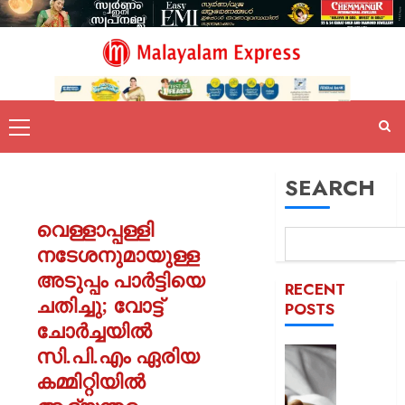
SEARCH
വെള്ളാപ്പള്ളി
നടേശനുമായുള്ള
അടുപ്പം പാർട്ടിയെ
RECENT
ചതിച്ചു; വോട്ട്
POSTS
ചോർച്ചയിൽ
സി.പി.എം ഏരിയ
യുപിയ
ഞെട്ടിച്ച്
കമ്മിറ്റിയിൽ
ക്രൂരത