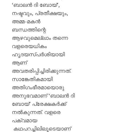
‘ബാലൻ ദി ബോയ്’,
നഷ്ടവും, പ്രതീക്ഷയും,
അമ്മ-മകൻ
ബന്ധത്തിന്റെ
ആഴവുമെല്ലാം തന്നെ
വളരെയധികം
ഹൃദയസ്പർശിയായി
ആണ്
അവതരിപ്പിച്ചിരിക്കുന്നത്.
സാങ്കേതികമായി
അതിഗംഭീരമായൊരു
അനുഭവമാണ് ‘ബാലൻ ദി
ബോയ്’ പ്രേക്ഷകർക്ക്
നൽകുന്നത്. വളരെ
പക്വമായ
കഥപറച്ചിലിലൂടെയാണ്