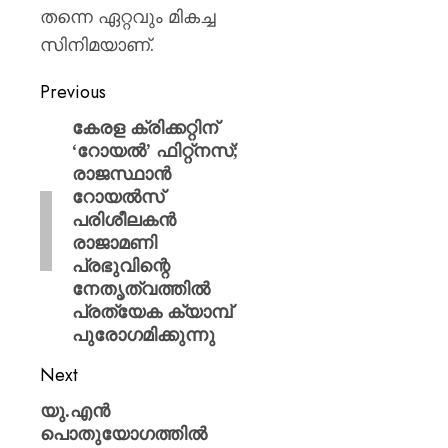
തന്നെ ഏറ്റവും മികച്ച
സിനിമയാണ്.
Previous
കേരള ക്രിക്കറ്റിന്
‘റോയൽ’ ഫിറ്റ്നസ്;
രാജസ്ഥാൻ
റോയൽസ്
പരിശീലകൻ
രാജാമണി
പ്രഭുവിന്റെ
നേതൃത്വത്തിൽ
പ്രത്യേക ക്യാമ്പ്
പുരോഗമിക്കുന്നു
Next
യു.എൻ
പൊതുയോഗത്തിൽ