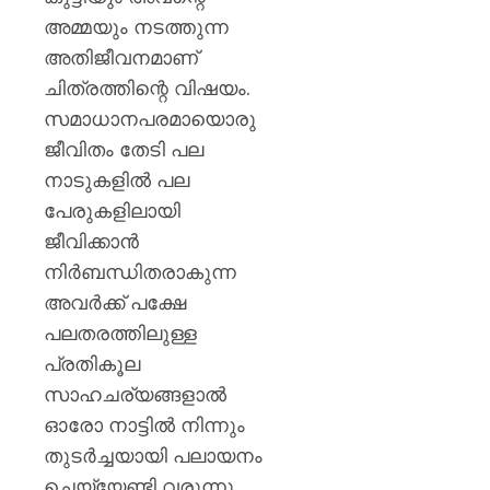
അമ്മയും നടത്തുന്ന
AUGUST
6, 2026
അതിജീവനമാണ്
0
ചിത്രത്തിന്റെ വിഷയം.
സമാധാനപരമായൊരു
ജീവിതം തേടി പല
നാടുകളിൽ പല
പേരുകളിലായി
ജീവിക്കാൻ
നിർബന്ധിതരാകുന്ന
അവർക്ക് പക്ഷേ
പലതരത്തിലുള്ള
പ്രതികൂല
സാഹചര്യങ്ങളാൽ
ഓരോ നാട്ടിൽ നിന്നും
തുടർച്ചയായി പലായനം
ചെയ്യേണ്ടി വരുന്നു.