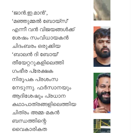
ക്യാമ്പ
നേരെ
‘ജാൻ.ഇ.മാൻ’,
ഹൂതിക
‘മഞ്ഞുമ്മൽ ബോയ്സ്’
നടത്തി
എന്നീ വൻ വിജയങ്ങൾക്ക്
ആക്രമ
സ്വാതന്
മുപ്പതി
ദിനത്തില
ശേഷം സംവിധായകൻ
സൈനിക
പ്രധാനമ
ചിദംബരം ഒരുക്കിയ
ദാരുണാ
നരേന്ദ്
‘ബാലൻ ദി ബോയ്’
മോദി
AUGUST
തീയേറ്ററുകളിലെത്തി
വിദ്യാര
7, 2026
അഭിസ
ഗംഭീര പ്രേക്ഷക
ചെയ്യ
0
നിരൂപക പ്രശംസ
:
ആർ.
നേടുന്നു. ഫർസാനയും
അഭിജിത്
സുഗതന
ദീപ്കെ
ആദിശേഷും പ്രധാന
നൽകി
എസ്കോർട
കഥാപാത്രങ്ങളിലെത്തിയ
AUGUST
പരോൾ
ചിത്രം അമ്മ-മകൻ
7, 2026
റദ്ദാക്കി
ബന്ധത്തിന്റെ
ആഭ്യന്
0
കനത്ത
വകുപ്പ്
വൈകാരികത
മഴക്കി