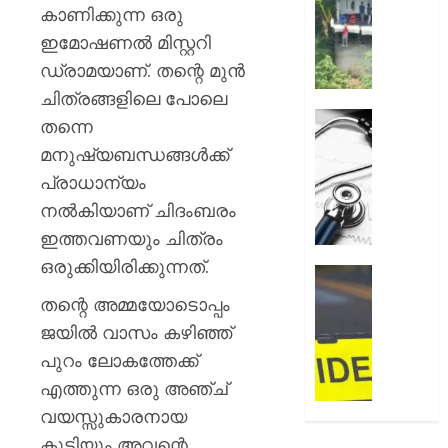
അലേർട്ട
കാണിക്കുന്ന ഒരു
AUGUST
നിയന്ത
ഇമോഷണൽ മിസ്റ്ററി
7, 2026
മറികടന്ന
ഡ്രാമയാണ്. തന്റെ മുൻ
പ്രവര്‍
0
M
ചിത്രങ്ങളിലെ പോലെ
M
ഹൈക്ക
തന്നെ
മണിയു
ഇടപെട്ട
മനുഷ്യബന്ധങ്ങൾക്ക്
സഹോ
ഡോക്ടർ
പ്രാധാന്യം
നടത്തുന
സമരം
സിപ്
പിൻവലിച
നൽകിയാണ് ചിദംബരം
ലൈൻ
ഒപി
ഇത്തവണയും ചിത്രം
പൂട്ടിച്ച്
സേവനങ
ഒരുക്കിയിരിക്കുന്നത്.
അധിക
സാധാ
ഹോസ്റ്
നിലയിലേ
അങ്കണ
തന്റെ അമ്മയോടൊപ്പം
AUGUST
ഭീകരാന്
ജയിൽ വാസം കഴിഞ്ഞ്
6, 2026
AUGUST
സൃഷ്ടിച്ച
6, 2026
പുറം ലോകത്തേക്ക്
0
കാറപക
മദ്യലഹ
എത്തുന്ന ഒരു അഞ്ച്
0
ഡ്രൈ
വയസ്സുകാരനായ
കസ്റ്റ
കുട്ടിയും അവന്റെ