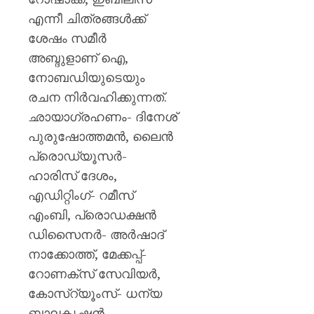
എന്നീ ചിത്രങ്ങൾക്ക്
ശേഷം സമീര്‍
അബ്ദുളാണ് ഐ,
നോബഡിയുടെയും
രചന നിർവഹിക്കുന്നത്.
ഛായാഗ്രഹണം- ദിനേശ്
പുരുഷോത്തമൻ, ലൈൻ
പ്രൊഡ്യൂസർ-
ഹാരിസ് ദേശം,
എഡിറ്റിംഗ്- റമീസ്
എംബി, പ്രൊഡക്ഷൻ
ഡിസൈനർ- അർഷാദ്
നാക്കോത്ത്, മേക്കപ്പ്-
റോണക്സ് സേവിയർ,
കോസ്റ്യൂംസ്- ധന്യ
ബാലകൃഷ്ണൻ,