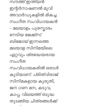
സൗത്ത് ഇന്ത്യൻ
ഇന്റർനാഷണൽ മൂവി
അവാർഡുകളിൽ മികച്ച
സംഗീത സംവിധായകൻ
– മലയാളം പുരസ്കാരം
നേടിയ ജേക്ക്സ്
ബിജോയ് ഇന്നത്തെ
മലയാള സിനിമയിലെ
ഏറ്റവും ശ്രദ്ധേയരായ
സംഗീത
സംവിധായകരിൽ ഒരാൾ
കൂടിയാണ്. പ്രിത്വിരാജ്
സിനിമകളായ കുരുതി,
ജന ഗണ മന, കടുവ,
കാപ്പ, വിലയത്ത് ബുദ്ധ
തുടങ്ങിയ ചിത്രങ്ങൾക്ക്