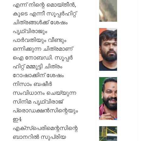
ക്യാമ്പ
എന്ന് നിന്റെ മൊയ്തീൻ,
നേരെ
കൂടെ എന്നീ സൂപ്പർഹിറ്റ്
ഹൂതിക
ചിത്രങ്ങൾക്ക് ശേഷം
നടത്തി
പൃഥ്വിരാജും
ആക്രമ
സ്വാതന്
മുപ്പതി
ദിനത്തില
പാർവതിയും വീണ്ടും
സൈനിക
പ്രധാനമ
ഒന്നിക്കുന്ന ചിത്രമാണ്
ദാരുണാ
നരേന്ദ്
ഐ നോബഡി. സൂപ്പർ
മോദി
AUGUST
ഹിറ്റ് മമ്മൂട്ടി ചിത്രം
വിദ്യാര
7, 2026
അഭിസ
റോഷാക്കിന് ശേഷം
ചെയ്യ
0
നിസാം ബഷീർ
:
ആർ.
സംവിധാനം ചെയ്യുന്ന
അഭിജിത്
സുഗതന
ദീപ്കെ
സിനിമ പൃഥ്വിരാജ്
നൽകി
എസ്കോർട
പ്രൊഡക്ഷൻസിന്റെയും
AUGUST
പരോൾ
ഇ4
7, 2026
റദ്ദാക്കി
എക്സ്പെരിമെന്റസിന്റെ
ആഭ്യന്
0
കനത്ത
വകുപ്പ്
ബാനറിൽ സുപ്രിയ
മഴക്കി