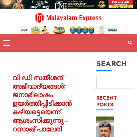
SEARCH
വി ഡി സതീശന്
അഭിവാദ്യങ്ങൾ;
ജനാഭിലാഷം
RECENT
ഉയർത്തിപ്പിടിക്കാൻ
POSTS
കഴിയട്ടെയെന്ന്
ആശംസിക്കുന്നു –
പിന്തു
വേണ്ട,
റസാഖ് പാലേരി
പിന്നില്‍