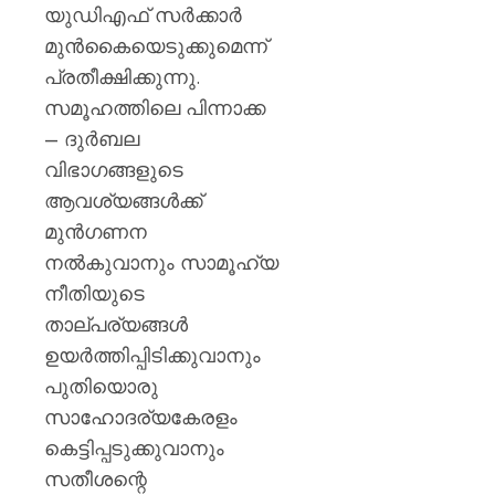
യുഡിഎഫ് സർക്കാർ
മുൻകൈയെടുക്കുമെന്ന്
പ്രതീക്ഷിക്കുന്നു.
സമൂഹത്തിലെ പിന്നാക്ക
– ദുർബല
വിഭാഗങ്ങളുടെ
ആവശ്യങ്ങൾക്ക്
മുൻഗണന
നൽകുവാനും സാമൂഹ്യ
നീതിയുടെ
താല്പര്യങ്ങൾ
ഉയർത്തിപ്പിടിക്കുവാനും
പുതിയൊരു
സാഹോദര്യകേരളം
കെട്ടിപ്പടുക്കുവാനും
സതീശന്റെ