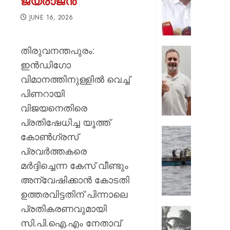
ജയരാജൻ
സംഘട
തത്വം
JUNE 16, 2026
കര്‍ശനമ
മുസ്ലിം
തിരുവനന്തപുരം:
ലീഗ്;
‘ബാറ്റ്
ജനപ്രത
എന്നെയ
ഇൻഡിഗോ
ഭാരവാഹ
ആരും
വിമാനത്തിനുള്ളിൽ വെച്ച്
ഒഴിയണ
ഇതുവര
പിണറായി
ഒരു
AUGUST
വിജയനെതിരെ
മുറിയില്
7, 2026
ഒരുമിച്ച്
പ്രതിഷേധിച്ച യൂത്ത്
കണ്ടിട്ട
0
സമുദ്ര
കോൺഗ്രസ്
;
ലംഘനം
പ്രവർത്തകരെ
ഇന്‍സ്റ്റ
മലയാളി
ബാറ്റ്മാന
മർദ്ദിച്ചെന്ന കേസ് വീണ്ടും
11
മാസുമ
മത്സ്യ
അന്വേഷിക്കാൻ കോടതി
ജെന്‍സ
ശ്രീലങ്
ഉത്തരവിട്ടതിന് പിന്നാലെ
ഹൃദയം
നാവി
പ്രതികരണവുമായി
കവര്‍ന്ന്
കസ്റ്റഡ
സംസ്ഥാ
രാഹുല്‍
സി.പി.ഐ.എം നേതാവ്
അതിതീ