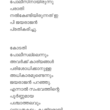
പോലീസിനായിരുന്നു
പരാതി
നൽകേണ്ടിയിരുന്നത് ഇ
പി ജയരാജൻ
പ്രതികരിച്ചു.
കോടതി
പോലീസല്ലെന്നും
അവർക്ക് കാര്യങ്ങൾ
പരിശോധിക്കാനുള്ള
അധികാരമുണ്ടെന്നും
ജയരാജൻ പറഞ്ഞു.
എന്നാൽ സംഭവത്തിന്റെ
പൂർണ്ണമായ
പശ്ചാത്തലവും
വസ്തുതകളും കൃത്യമായി