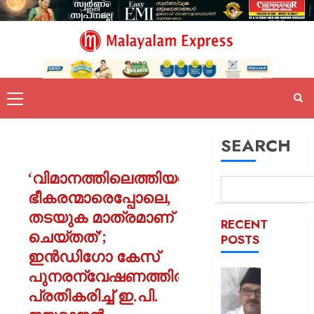
SEARCH
‘വിമാനത്തിലെത്തിയത്
ഭീകരന്മാരെപ്പോലെ,
തടയുക മാത്രമാണ്
RECENT
ചെയ്തത്’;
POSTS
ഇൻഡിഗോ കേസ്
പുനരന്വേഷണത്തിൽ
ഒരാള്‍ക്ക
ഒരു
പ്രതികരിച്ച് ഇ.പി.
പദവി: