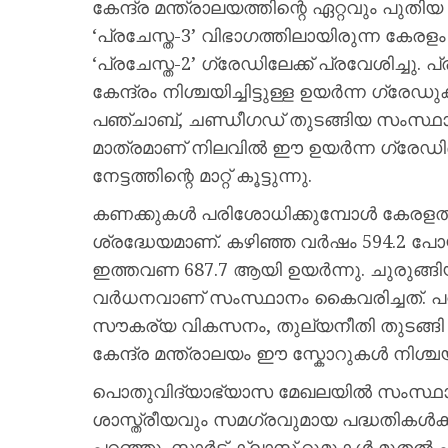
കേന്ദ്ര മന്ത്രാലയത്തിന്റെ ഏറ്റവും പുതിയ
‘പ്രചേസ്ത-3’ വിഭാഗത്തിലായിരുന്ന കേരള
‘പ്രചേസ്ത-2’ ഗ്രേഡിലേക്ക് പ്രവേശിച്ചു
കേന്ദ്രം നിശ്ചയിച്ചിട്ടുള്ള ഉയർന്ന ഗ്ര
പഞ്ചാബ്, ചണ്ഡീഗഡ് തുടങ്ങിയ സംസ്ഥാന
മാത്രമാണ് നിലവിൽ ഈ ഉയർന്ന ഗ്രേഡിങ് പ
നേട്ടത്തിന്റെ മാറ്റ് കൂട്ടുന്നു.
കണക്കുകൾ പരിശോധിക്കുമ്പോൾ കേരളത്തിന്
ശ്രദ്ധേയമാണ്. കഴിഞ്ഞ വർഷം 594.2 പോയ
ഇത്തവണ 687.7 ആയി ഉയർന്നു. ചുരുങ്ങ
വർധനവാണ് സംസ്ഥാനം കൈവരിച്ചത്. പ
സൗകര്യ വികസനം, തുല്യനീതി തുടങ്ങി
കേന്ദ്ര മന്ത്രാലയം ഈ സ്കോറുകൾ നിശ്ചയി
പൊതുവിദ്യാഭ്യാസ മേഖലയിൽ സംസ്ഥാന സ
ശാസ്ത്രീയവും സമഗ്രവുമായ പദ്ധതികൾക്ക
പറഞ്ഞു. സ്മാർട്ട് ക്ലാസ് റൂമുകൾ മുത