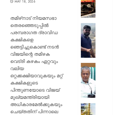
MAY 18, 2026
112
സ്പെഷ
ട്രെയി
തമിഴ്‌നാട് നിയമസഭാ
സർവീ
തെരഞ്ഞെടുപ്പിൽ
പ്രഖ്യാപ
രാജേഷി
റെയിൽ
മൃതദേ
പരമ്പരാഗത ദ്രാവിഡ
കൊണ്ട
കക്ഷികളെ
AUGUST
വീഴ്ച
7, 2026
ഞെട്ടിച്ചുകൊണ്ട് നടൻ
പറ്റി;
വിജയിന്റെ തമിഴക
സംഭവത
0
വിശദീ
വെട്രി കഴകം ഏറ്റവും
തേടി
സഹക
വലിയ
കണ്ണൂർ
സംഘങ
ഒറ്റക്കക്ഷിയാവുകയും മറ്റ്
എഡിഎ
വഴിയുള
കക്ഷികളുടെ
ക്ഷേമ
AUGUST
വിതരണ
പിന്തുണയോടെ വിജയ്
7, 2026
സർക്കാ
മുഖ്യമന്ത്രിയായി
നടപടിക
0
അധികാരമേൽക്കുകയും
പ്രതിപ
ശബരിമ
നേതാവ്
ചെയ്തതിന് പിന്നാലെ
നെയ്യ്